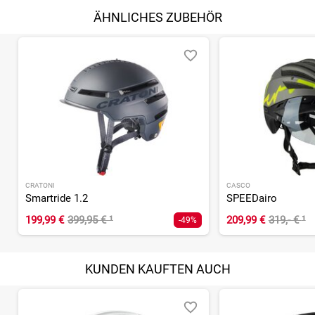
ÄHNLICHES ZUBEHÖR
CRATONI
CASCO
Smartride 1.2
SPEEDairo
199,99 €
399,95 €
¹
209,99 €
319,- €
¹
-49%
KUNDEN KAUFTEN AUCH