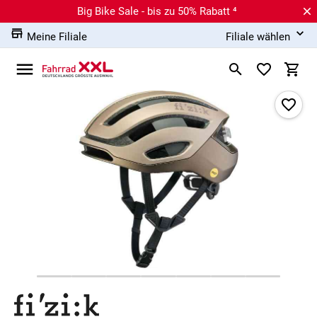
Big Bike Sale - bis zu 50% Rabatt ⁴
Meine Filiale
Filiale wählen