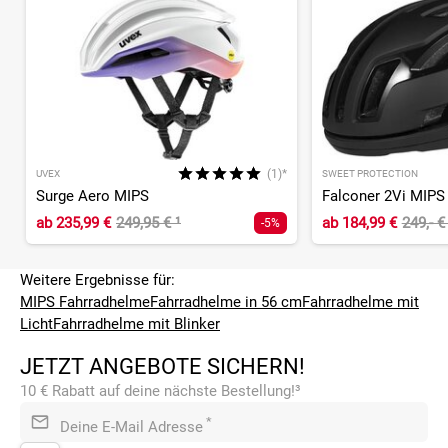
(1)*
UVEX
SWEET PROTECTION
Surge Aero MIPS
Falconer 2Vi MIPS
ab
235,99 €
249,95 €
¹
ab
184,99 €
249,- 
-5%
Weitere Ergebnisse für:
MIPS Fahrradhelme
Fahrradhelme in 56 cm
Fahrradhelme mit
Licht
Fahrradhelme mit Blinker
JETZT ANGEBOTE SICHERN!
10 € Rabatt auf deine nächste Bestellung!³
*
Deine E-Mail Adresse