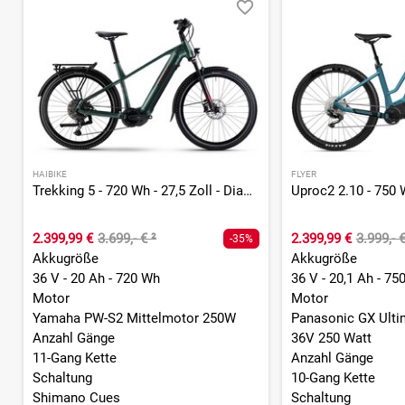
HAIBIKE
FLYER
Trekking 5 - 720 Wh - 27,5 Zoll - Diamant
2.399,99 €
3.699,- €
²
2.399,99 €
3.999,- 
-35%
Akkugröße
Akkugröße
36 V - 20 Ah - 720 Wh
36 V - 20,1 Ah - 75
Motor
Motor
Yamaha PW-S2 Mittelmotor 250W
Panasonic GX Ulti
Anzahl Gänge
36V 250 Watt
11-Gang Kette
Anzahl Gänge
Schaltung
10-Gang Kette
Shimano Cues
Schaltung