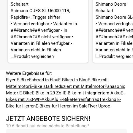
Schaltart
Shimano Deore
Shimano CUES SL-U6000-11R,
Schaltart
Rapidfire+, Trigger shifter
Shimano Deore SL-
•
Versand verfügbar
•
Varianten in
•
Versand verfügb
###branch### verfügbar
•
In
###branch### ver
###branch### nicht verfügbar
•
###branch### nich
Varianten in Filialen verfügbar
•
Varianten in Filial
Varianten nicht in Filialen
Varianten nicht in F
Produkt vergleichen
Produkt vergleic
Weitere Ergebnisse für:
Flyer E-Bike
Fahrrad in blau
E-Bikes in Blau
E-Bike mit
Mittelmotor
E-Bike stark reduziert mit Mittelmotor
Panasonic
Motor E-Bike
E-Bike in 29 Zoll
E-Bike mit integriertem Akku
E-
Bikes mit 750-Wh-Akku
Alu E-Bike
Herrenfahrrad
Trekking E-
Bike für Herren
E-Bikes für Herren im Sale
Flyer Uproc
JETZT ANGEBOTE SICHERN!
10 € Rabatt auf deine nächste Bestellung!³