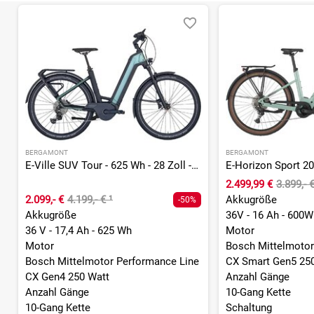
BERGAMONT
BERGAMONT
E-Ville SUV Tour - 625 Wh - 28 Zoll - Tiefeinsteiger - 2026
2.499,99 €
3.899,- 
2.099,- €
4.199,- €
¹
Akkugröße
-50%
Akkugröße
36V - 16 Ah - 600W
36 V - 17,4 Ah - 625 Wh
Motor
Motor
Bosch Mittelmotor
Bosch Mittelmotor Performance Line
CX Smart Gen5 25
CX Gen4 250 Watt
Anzahl Gänge
Anzahl Gänge
10-Gang Kette
10-Gang Kette
Schaltung