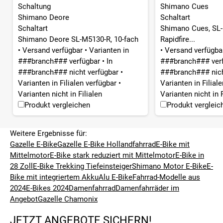
Schaltung
Shimano Cues
Shimano Deore
Schaltart
Schaltart
Shimano Cues, SL-
Shimano Deore SL-M5130-R, 10-fach
Rapidfire...
•
Versand verfügbar
•
Varianten in
•
Versand verfügb
###branch### verfügbar
•
In
###branch### ver
###branch### nicht verfügbar
•
###branch### nich
Varianten in Filialen verfügbar
•
Varianten in Filial
Varianten nicht in Filialen
Varianten nicht in F
Produkt vergleichen
Produkt vergleic
Weitere Ergebnisse für:
Gazelle E-Bike
Gazelle E-Bike Hollandfahrrad
E-Bike mit
Mittelmotor
E-Bike stark reduziert mit Mittelmotor
E-Bike in
28 Zoll
E-Bike Trekking Tiefeinsteiger
Shimano Motor E-Bike
E-
Bike mit integriertem Akku
Alu E-Bike
Fahrrad-Modelle aus
2024
E-Bikes 2024
Damenfahrrad
Damenfahrräder im
Angebot
Gazelle Chamonix
JETZT ANGEBOTE SICHERN!