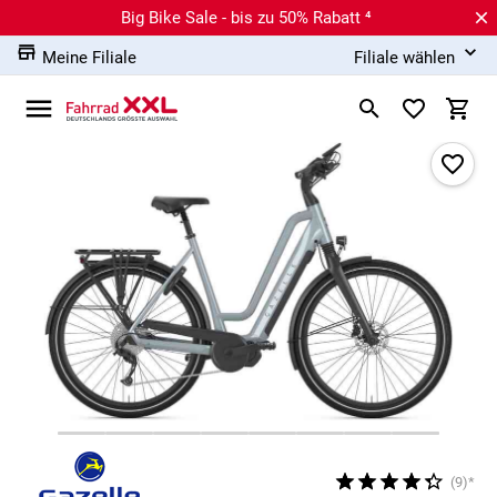
Big Bike Sale - bis zu 50% Rabatt ⁴
Meine Filiale
Filiale wählen
(9)*