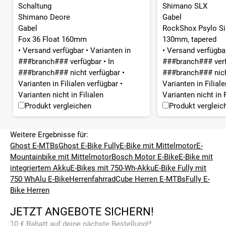
Schaltung
Shimano SLX
Shimano Deore
Gabel
Gabel
RockShox Psylo Sil
Fox 36 Float 160mm
130mm, tapered
•
Versand verfügbar
•
Varianten in
•
Versand verfügb
###branch### verfügbar
•
In
###branch### ver
###branch### nicht verfügbar
•
###branch### nich
Varianten in Filialen verfügbar
•
Varianten in Filial
Varianten nicht in Filialen
Varianten nicht in F
Produkt vergleichen
Produkt vergleic
Weitere Ergebnisse für:
Ghost E-MTBs
Ghost E-Bike Fully
E-Bike mit Mittelmotor
E-
Mountainbike mit Mittelmotor
Bosch Motor E-Bike
E-Bike mit
integriertem Akku
E-Bikes mit 750-Wh-Akku
E-Bike Fully mit
750 Wh
Alu E-Bike
Herrenfahrrad
Cube Herren E-MTBs
Fully E-
Bike Herren
JETZT ANGEBOTE SICHERN!
10 € Rabatt auf deine nächste Bestellung!³