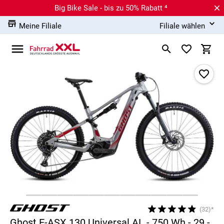
Big Bike Sale - bis zu 50% Rabatt ⁴
Meine Filiale
Filiale wählen
(32)*
Ghost E-ASX 130 Universal AL - 750 Wh - 29 -