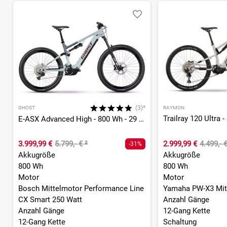
(3)*
GHOST
RAYMON
E-ASX Advanced High - 800 Wh - 29 - 27,5 Zoll - Fully
3.999,99 €
5.799,- €
²
2.999,99 €
4.499,- 
-31%
Akkugröße
Akkugröße
800 Wh
800 Wh
Motor
Motor
Bosch Mittelmotor Performance Line
Yamaha PW-X3 Mit
CX Smart 250 Watt
Anzahl Gänge
Anzahl Gänge
12-Gang Kette
12-Gang Kette
Schaltung