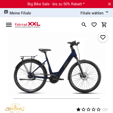
Big Bike Sale - bis zu 50% Rabatt ⁴
Meine Filiale
Filiale wählen
(1)*