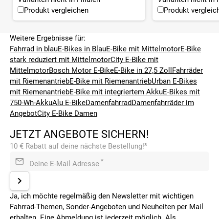
Produkt vergleichen
Produkt vergleic
Weitere Ergebnisse für:
Fahrrad in blau
E-Bikes in Blau
E-Bike mit Mittelmotor
E-Bike
stark reduziert mit Mittelmotor
City E-Bike mit
Mittelmotor
Bosch Motor E-Bike
E-Bike in 27,5 Zoll
Fahrräder
mit Riemenantrieb
E-Bike mit Riemenantrieb
Urban E-Bikes
mit Riemenantrieb
E-Bike mit integriertem Akku
E-Bikes mit
750-Wh-Akku
Alu E-Bike
Damenfahrrad
Damenfahrräder im
Angebot
City E-Bike Damen
JETZT ANGEBOTE SICHERN!
10 € Rabatt auf deine nächste Bestellung!³
*
Deine E-Mail Adresse
Ja, ich möchte regelmäßig den Newsletter mit wichtigen
Fahrrad-Themen, Sonder-Angeboten und Neuheiten per Mail
erhalten. Eine Abmeldung ist jederzeit möglich. Als