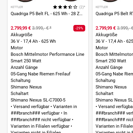
(2)*
KETTLER
KETTLER
Quadriga P5 Belt FL - 625 Wh - 28 Zoll - Tiefeinsteiger
2.799,99 €
3.999,- €
²
2.799,99 €
3.999,- 
-29%
Akkugröße
Akkugröße
36 V - 17,4 Ah - 625 Wh
36 V - 17,4 Ah - 62
Motor
Motor
Bosch Mittelmotor Performance Line
Bosch Mittelmotor
Smart 250 Watt
Smart 250 Watt
Anzahl Gänge
Anzahl Gänge
05-Gang Nabe Riemen Freilauf
05-Gang Nabe Riem
Schaltung
Schaltung
Shimano Nexus
Shimano Nexus
Schaltart
Schaltart
Shimano Nexus SL-C7000-5
Shimano Nexus SL
•
Versand verfügbar
•
Varianten in
•
Versand verfügb
###branch### verfügbar
•
In
###branch### ver
###branch### nicht verfügbar
•
###branch### nich
Varianten in Filialen verfügbar
•
Varianten in Filial
Varianten nicht in Filialen
Varianten nicht in F