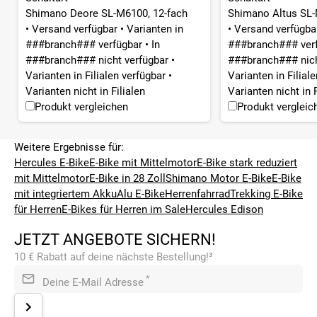
Shimano Deore SL-M6100, 12-fach
Shimano Altus SL-
•
Versand verfügbar
•
Varianten in
•
Versand verfügb
###branch### verfügbar
•
In
###branch### ver
###branch### nicht verfügbar
•
###branch### nich
Varianten in Filialen verfügbar
•
Varianten in Filial
Varianten nicht in Filialen
Varianten nicht in F
Produkt vergleichen
Produkt vergleic
Weitere Ergebnisse für:
Hercules E-Bike
E-Bike mit Mittelmotor
E-Bike stark reduziert
mit Mittelmotor
E-Bike in 28 Zoll
Shimano Motor E-Bike
E-Bike
mit integriertem Akku
Alu E-Bike
Herrenfahrrad
Trekking E-Bike
für Herren
E-Bikes für Herren im Sale
Hercules Edison
JETZT ANGEBOTE SICHERN!
10 € Rabatt auf deine nächste Bestellung!³
*
Deine E-Mail Adresse