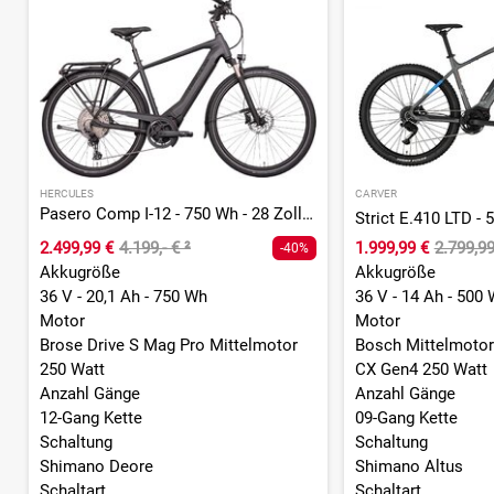
HERCULES
CARVER
Pasero Comp I-12 - 750 Wh - 28 Zoll - Diamant
2.499,99 €
4.199,- €
²
1.999,99 €
2.799,9
-40%
Akkugröße
Akkugröße
36 V - 20,1 Ah - 750 Wh
36 V - 14 Ah - 500
Motor
Motor
Brose Drive S Mag Pro Mittelmotor
Bosch Mittelmotor
250 Watt
CX Gen4 250 Watt
Anzahl Gänge
Anzahl Gänge
12-Gang Kette
09-Gang Kette
Schaltung
Schaltung
Shimano Deore
Shimano Altus
Schaltart
Schaltart