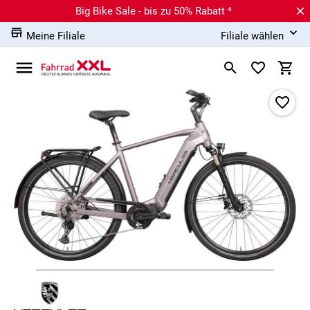
Big Bike Sale - bis zu 50% Rabatt ⁴
Meine Filiale
Filiale wählen