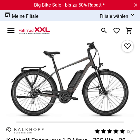
Big Bike Sale - bis zu 50% Rabatt ⁴
Meine Filiale
Filiale wählen
(3)*