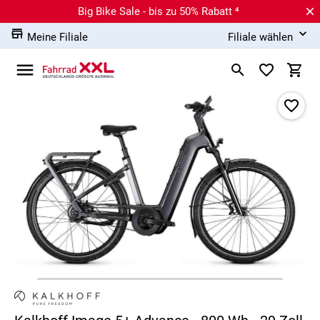
Big Bike Sale - bis zu 50% Rabatt ⁴
Meine Filiale
Filiale wählen