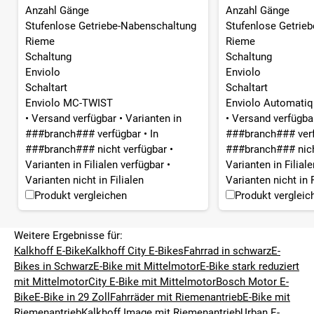
Anzahl Gänge
Anzahl Gänge
Stufenlose Getriebe-Nabenschaltung
Stufenlose Getrie
Rieme
Rieme
Schaltung
Schaltung
Enviolo
Enviolo
Schaltart
Schaltart
Enviolo MC-TWIST
Enviolo Automatiq
•
Versand verfügbar
•
Varianten in
•
Versand verfügb
###branch### verfügbar
•
In
###branch### ver
###branch### nicht verfügbar
•
###branch### nich
Varianten in Filialen verfügbar
•
Varianten in Filial
Varianten nicht in Filialen
Varianten nicht in F
Produkt vergleichen
Produkt vergleic
Weitere Ergebnisse für:
Kalkhoff E-Bike
Kalkhoff City E-Bikes
Fahrrad in schwarz
E-
Bikes in Schwarz
E-Bike mit Mittelmotor
E-Bike stark reduziert
mit Mittelmotor
City E-Bike mit Mittelmotor
Bosch Motor E-
Bike
E-Bike in 29 Zoll
Fahrräder mit Riemenantrieb
E-Bike mit
Riemenantrieb
Kalkhoff Image mit Riemenantrieb
Urban E-