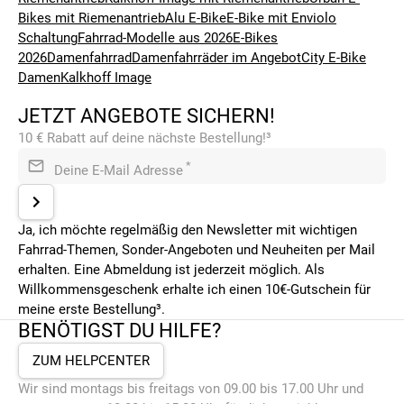
Bikes mit Riemenantrieb
Alu E-Bike
E-Bike mit Enviolo
Schaltung
Fahrrad-Modelle aus 2026
E-Bikes
2026
Damenfahrrad
Damenfahrräder im Angebot
City E-Bike
Damen
Kalkhoff Image
JETZT ANGEBOTE SICHERN!
10 € Rabatt auf deine nächste Bestellung!³
*
Deine E-Mail Adresse
Ja, ich möchte regelmäßig den Newsletter mit wichtigen
Fahrrad-Themen, Sonder-Angeboten und Neuheiten per Mail
erhalten. Eine Abmeldung ist jederzeit möglich. Als
Willkommensgeschenk erhalte ich einen 10€-Gutschein für
meine erste Bestellung³.
BENÖTIGST DU HILFE?
ZUM HELPCENTER
Wir sind montags bis freitags von 09.00 bis 17.00 Uhr und