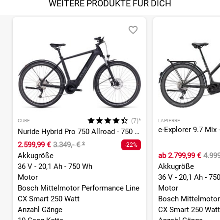
WEITERE PRODUKTE FÜR DICH
(7)*
CUBE
LAPIERRE
Nuride Hybrid Pro 750 Allroad - 750 Wh - 28 Zoll - Diamant
2.599,99 €
3.349,- €
²
-22%
Akkugröße
ab
2.799,99 €
4.999
36 V - 20,1 Ah - 750 Wh
Akkugröße
Motor
36 V - 20,1 Ah - 75
Bosch Mittelmotor Performance Line
Motor
CX Smart 250 Watt
Bosch Mittelmotor
Anzahl Gänge
CX Smart 250 Watt