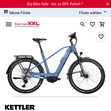
Big Bike Sale - bis zu 50% Rabatt ⁴
Meine Filiale
Filiale wählen