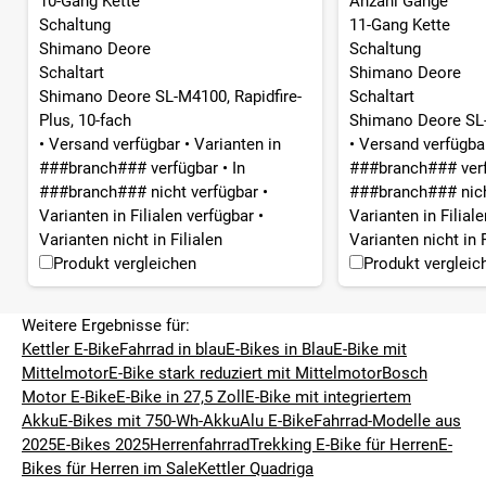
10-Gang Kette
Anzahl Gänge
Schaltung
11-Gang Kette
Shimano Deore
Schaltung
Schaltart
Shimano Deore
Shimano Deore SL-M4100, Rapidfire-
Schaltart
Plus, 10-fach
Shimano Deore SL-
•
Versand verfügbar
•
Varianten in
•
Versand verfügb
###branch### verfügbar
•
In
###branch### ver
###branch### nicht verfügbar
•
###branch### nich
Varianten in Filialen verfügbar
•
Varianten in Filial
Varianten nicht in Filialen
Varianten nicht in F
Produkt vergleichen
Produkt vergleic
Weitere Ergebnisse für:
Kettler E-Bike
Fahrrad in blau
E-Bikes in Blau
E-Bike mit
Mittelmotor
E-Bike stark reduziert mit Mittelmotor
Bosch
Motor E-Bike
E-Bike in 27,5 Zoll
E-Bike mit integriertem
Akku
E-Bikes mit 750-Wh-Akku
Alu E-Bike
Fahrrad-Modelle aus
2025
E-Bikes 2025
Herrenfahrrad
Trekking E-Bike für Herren
E-
Bikes für Herren im Sale
Kettler Quadriga