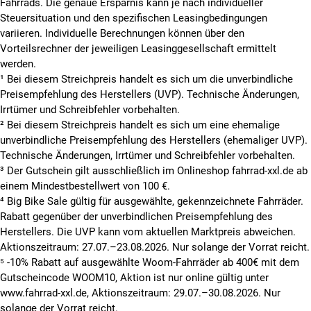
Fahrrads. Die genaue Ersparnis kann je nach individueller
Steuersituation und den spezifischen Leasingbedingungen
variieren. Individuelle Berechnungen können über den
Vorteilsrechner der jeweiligen Leasinggesellschaft ermittelt
werden.
¹ Bei diesem Streichpreis handelt es sich um die unverbindliche
Preisempfehlung des Herstellers (UVP). Technische Änderungen,
Irrtümer und Schreibfehler vorbehalten.
² Bei diesem Streichpreis handelt es sich um eine ehemalige
unverbindliche Preisempfehlung des Herstellers (ehemaliger UVP).
Technische Änderungen, Irrtümer und Schreibfehler vorbehalten.
³ Der Gutschein gilt ausschließlich im Onlineshop fahrrad-xxl.de ab
einem Mindestbestellwert von 100 €.
⁴ Big Bike Sale gültig für ausgewählte, gekennzeichnete Fahrräder.
Rabatt gegenüber der unverbindlichen Preisempfehlung des
Herstellers. Die UVP kann vom aktuellen Marktpreis abweichen.
Aktionszeitraum: 27.07.–23.08.2026. Nur solange der Vorrat reicht.
⁵ -10% Rabatt auf ausgewählte Woom-Fahrräder ab 400€ mit dem
Gutscheincode WOOM10, Aktion ist nur online gültig unter
www.fahrrad-xxl.de, Aktionszeitraum: 29.07.–30.08.2026. Nur
solange der Vorrat reicht.