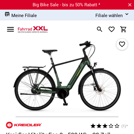
Big Bike Sale - bis zu 50% Rabatt ⁴
Meine Filiale
Filiale wählen
(1)*