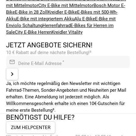
mit Mittelmotor
City E-Bike mit Mittelmotor
Bosch Motor E-
Bike
E-Bike in 28 Zoll
Kreidler E-Bike
E-Bikes mit 500-Wh-
Akku
E-Bike mit integriertem Akku
Alu E-Bike
E-Bike mit
Enviolo Schaltung
Herrenfahrrad
E-Bikes für Herren im
Sale
City E-Bike Herren
Kreidler Vitality
JETZT ANGEBOTE SICHERN!
10 € Rabatt auf deine nächste Bestellung!³
*
Deine E-Mail Adresse
Ja, ich möchte regelmäßig den Newsletter mit wichtigen
Fahrrad-Themen, Sonder-Angeboten und Neuheiten per Mail
erhalten. Eine Abmeldung ist jederzeit möglich. Als
Willkommensgeschenk erhalte ich einen 10€-Gutschein für
meine erste Bestellung³.
BENÖTIGST DU HILFE?
ZUM HELPCENTER