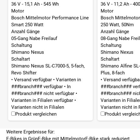
36 V - 15,1 Ah - 545 Wh
36 V - 11,2 Ah - 40
Motor
Motor
Bosch Mittelmotor Performance Line
Bosch Mittelmotor 
Smart 250 Watt
250 Watt, 50Nm
Anzahl Gänge
Anzahl Gänge
05-Gang Nabe Freilauf
08-Gang Nabe Freil
Schaltung
Schaltung
Shimano Nexus
Shimano Nexus
Schaltart
Schaltart
Shimano Nexus SL-C7000-5, 5-fach,
Shimano Alfine SL-
Revo Shifter
Plus, 8-fach
•
Versand verfügbar
•
Varianten in
•
Versand verfügb
###branch### verfügbar
•
In
###branch### ver
###branch### nicht verfügbar
•
###branch### nich
Varianten in Filialen verfügbar
•
Varianten in Filial
Varianten nicht in Filialen
Varianten nicht in F
Produkt vergleichen
Produkt vergleic
Weitere Ergebnisse für:
E-Bikes in Grün
E-Bike mit Mittelmotor
E-Bike stark reduziert