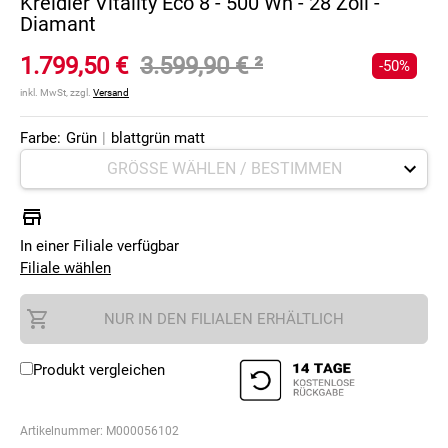
Kreidler Vitality Eco 8 - 500 Wh - 28 Zoll -
Diamant
1.799,50 €
3.599,90 €
²
-50%
inkl. MwSt, zzgl.
Versand
Farbe:
Grün
|
blattgrün matt
In einer Filiale verfügbar
Filiale wählen
NUR IN DEN FILIALEN ERHÄLTLICH
Produkt vergleichen
Artikelnummer:
M000056102