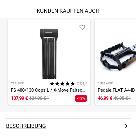
KUNDEN KAUFTEN AUCH
(104)*
TRELOCK
CUBE ACID
FS 480/130 Cops L / X-Move Faltschloss
Pedale FLAT A4-IB
107,99 €
124,99 €
¹
46,99 €
49,95 €
¹
-13%
BESCHREIBUNG