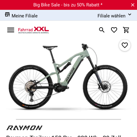
Big Bike Sale - bis zu 50% Rabatt ⁴
Meine Filiale
Filiale wählen