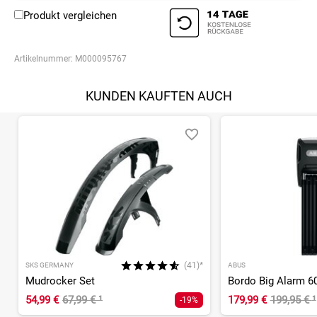
Produkt vergleichen
Artikelnummer:
M000095767
KUNDEN KAUFTEN AUCH
(41)*
SKS GERMANY
ABUS
Mudrocker Set
54,99 €
67,99 €
¹
179,99 €
199,95 €
¹
-19%