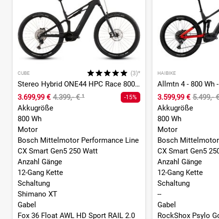
(3)*
CUBE
HAIBIKE
Stereo Hybrid ONE44 HPC Race 800 - 800 Wh - 29 Zoll - Fully
3.699,99 €
4.399,- €
¹
3.599,99 €
5.499,- 
-15%
Akkugröße
Akkugröße
800 Wh
800 Wh
Motor
Motor
Bosch Mittelmotor Performance Line
Bosch Mittelmotor
CX Smart Gen5 250 Watt
CX Smart Gen5 25
Anzahl Gänge
Anzahl Gänge
12-Gang Kette
12-Gang Kette
Schaltung
Schaltung
Shimano XT
--
Gabel
Gabel
Fox 36 Float AWL HD Sport RAIL 2.0
RockShox Psylo Go