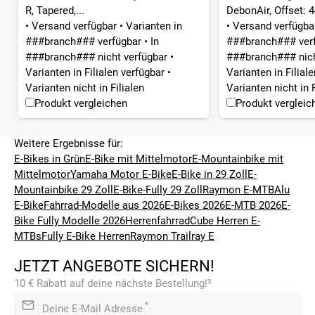
R, Tapered,...
DebonAir, Offset: 44
•
Versand verfügbar
•
Varianten in
•
Versand verfügb
###branch### verfügbar
•
In
###branch### ver
###branch### nicht verfügbar
•
###branch### nich
Varianten in Filialen verfügbar
•
Varianten in Filial
Varianten nicht in Filialen
Varianten nicht in F
Produkt vergleichen
Produkt vergleic
Weitere Ergebnisse für:
E-Bikes in Grün
E-Bike mit Mittelmotor
E-Mountainbike mit
Mittelmotor
Yamaha Motor E-Bike
E-Bike in 29 Zoll
E-
Mountainbike 29 Zoll
E-Bike-Fully 29 Zoll
Raymon E-MTB
Alu
E-Bike
Fahrrad-Modelle aus 2026
E-Bikes 2026
E-MTB 2026
E-
Bike Fully Modelle 2026
Herrenfahrrad
Cube Herren E-
MTBs
Fully E-Bike Herren
Raymon Trailray E
JETZT ANGEBOTE SICHERN!
10 € Rabatt auf deine nächste Bestellung!³
*
Deine E-Mail Adresse