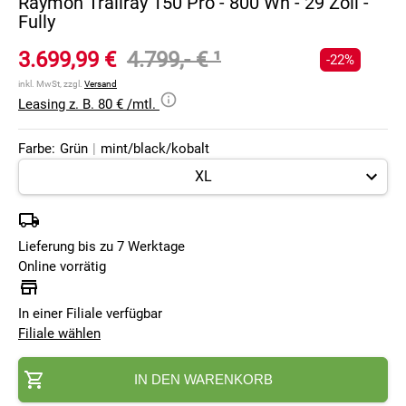
Raymon Trailray 150 Pro - 800 Wh - 29 Zoll -
Fully
3.699,99 €
4.799,- €
¹
-22%
inkl. MwSt, zzgl.
Versand
Leasing z. B. 80 € /mtl.
Farbe:
Grün
|
mint/black/kobalt
Lieferung bis zu 7 Werktage
Online vorrätig
In einer Filiale verfügbar
Filiale wählen
IN DEN WARENKORB