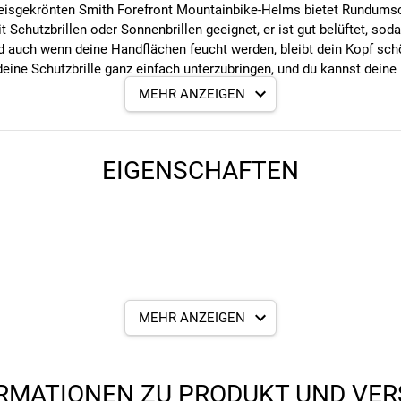
es preisgekrönten Smith Forefront Mountainbike-Helms bietet Rundu
 Schutzbrillen oder Sonnenbrillen geeignet, er ist gut belüftet, so
d auch wenn deine Handflächen feucht werden, bleibt dein Kopf schö
eine Schutzbrille ganz einfach unterzubringen, und du kannst deine B
MEHR ANZEIGEN
 Knautschzone beim Sturz und absorbiert so jede Menge Energie wod
chale werden Rotationskräfte abgefedert und Gehirnerschütterung
EIGENSCHAFTEN
llschutz
illen
MEHR ANZEIGEN
RMATIONEN ZU PRODUKT UND VE