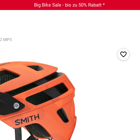
Big Bike Sale - bis zu 50% Rabatt ⁴
 2 MIPS