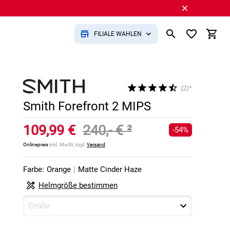
FILIALE WÄHLEN
(2)*
Smith Forefront 2 MIPS
109,99 €
240,- €
²
-54%
Onlinepreis
inkl. MwSt, zzgl.
Versand
Farbe:
Orange
|
Matte Cinder Haze
Helmgröße bestimmen