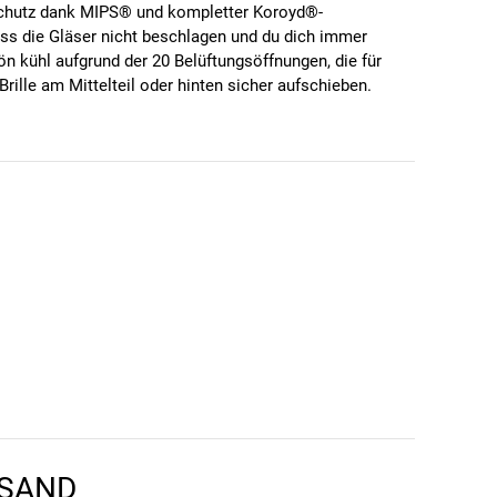
mschutz dank MIPS® und kompletter Koroyd®-
dass die Gläser nicht beschlagen und du dich immer
n kühl aufgrund der 20 Belüftungsöffnungen, die für
rille am Mittelteil oder hinten sicher aufschieben.
urch der Kopf noch besser geschützt ist
en vermieden
RSAND