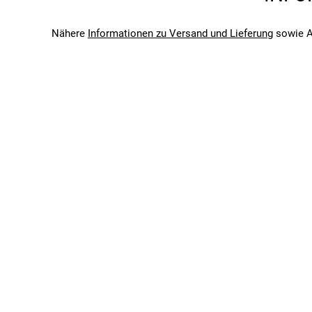
Saison
Aktion
Nähere
Informationen zu Versand und Lieferung
sowie A
Bitte beachte, dass es zu Abweichungen zwischen den 
Bitte beachte, dass es zu Abweichungen zwischen den 