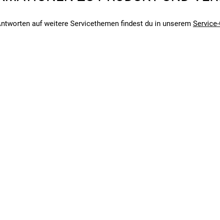
ntworten auf weitere Servicethemen findest du in unserem
Service-
angegebenen- und den verbauten Komponenten bei Fahrrädern komm
angegebenen- und den verbauten Komponenten bei Fahrrädern komm