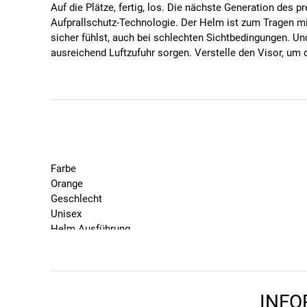
Auf die Plätze, fertig, los. Die nächste Generation d
Aufprallschutz-Technologie. Der Helm ist zum Tragen mit
sicher fühlst, auch bei schlechten Sichtbedingungen. Un
ausreichend Luftzufuhr sorgen. Verstelle den Visor, um d
Spezifikationen
Koroyd: diese leichte Wabenstruktur fungiert als
Mips: Dank einer beweglichen Lagerung der Helms
Integrierte Rippenverstärkung für besseren Aufpra
nach CPSC und CE EN 1078 zertifizert
AirEvac Belüftungssystemfunktioniert mit Smith Br
Farbe
Vaporfit Einstellungssystem
Orange
20 Lüftungsöffnungen
Geschlecht
Neigbares Schild
Unisex
antibakterielles XT2 Polster
Helm Ausführung
Brillenhalterung vorn und hinten
MIPS
Kamerakompatibel
Kopfumfang in cm
51, 52, 53, 54, 55
Marke
INFO
Smith