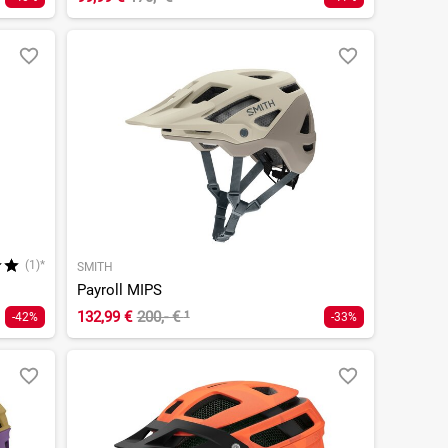
(1)*
SMITH
Payroll MIPS
132,99 €
200,- €
¹
-42%
-33%