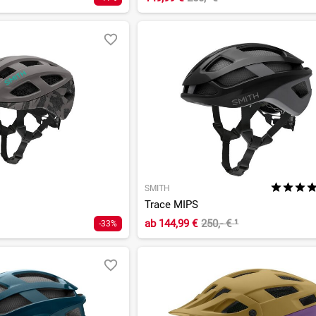
SMITH
Trace MIPS
ab
144,99 €
250,- €
¹
-33%