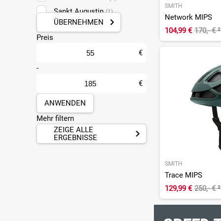
SMITH
Sankt Augustin
(1)
Network MIPS
ÜBERNEHMEN
104,99 €
170,- €
²
Preis
€
-
€
ANWENDEN
Mehr filtern
ZEIGE ALLE
ERGEBNISSE
SMITH
Trace MIPS
129,99 €
250,- €
²