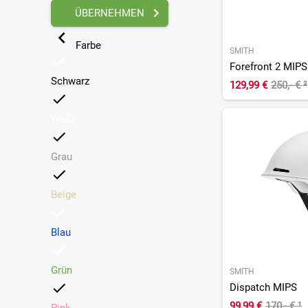
ÜBERNEHMEN
Cateye
(1)
Closca
(4)
Farbe
SMITH
Cratoni
(38)
Forefront 2 MIPS
Cube
(48)
Schwarz
129,99 €
250,- €
²
Endura
(10)
Fizik
(5)
Weiß
Force
(1)
Fox
(30)
Grau
Giant
(2)
Giro
(45)
Beige
Gore
(1)
GRIPGRAB
(2)
Blau
HJC
(5)
IXS
(2)
Grün
SMITH
Julbo
Dispatch MIPS
(1)
99,99 €
170,- €
¹
KED
(1)