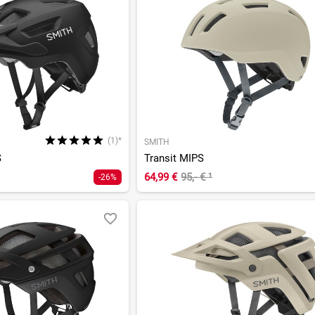
(1)*
SMITH
S
Transit MIPS
64,99 €
95,- €
¹
-26%