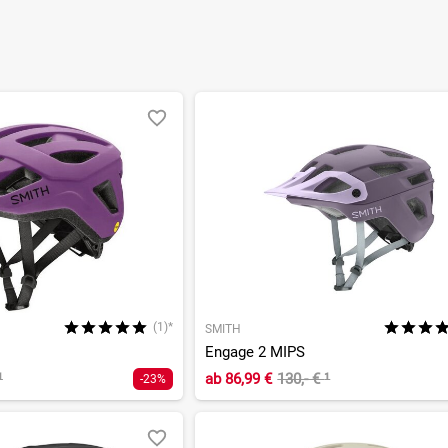
(1)*
SMITH
Engage 2 MIPS
¹
ab
86,99 €
130,- €
¹
-23%