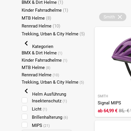
BMX & Dirt Helme
(1)
Kinder Fahrradhelme
(1)
Smith
MTB Helme
(8)
Rennrad Helme
(10)
Trekking, Urban & City Helme
(5)
Kategorien
BMX & Dirt Helme
(1)
Kinder Fahrradhelme
(1)
MTB Helme
(8)
Rennrad Helme
(10)
Trekking, Urban & City Helme
(5)
Helm Ausführung
SMITH
Insektenschutz
(1)
Signal MIPS
Licht
(1)
ab
64,99 €
85,- €
Brillenhalterung
(6)
MIPS
(21)