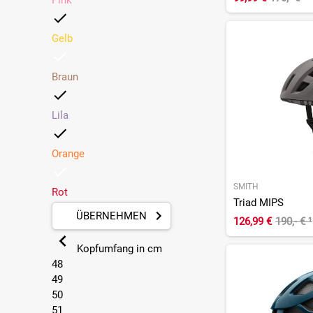
Pink
Knog
(1)
Lazer
Gelb
(11)
Leatt
(2)
Livall
Braun
(3)
Lumos
(10)
Lila
Melon
(6)
MET
(12)
Orange
NEWLANE
(1)
Oakley
(20)
SMITH
Rot
O'Neal
(17)
Triad MIPS
Overade
(1)
ÜBERNEHMEN
126,99 €
190,- €
¹
POC
(22)
Kopfumfang in cm
Puky
(2)
48
Rudy Project
(10)
49
Scott
(11)
50
51
Smith
(22)