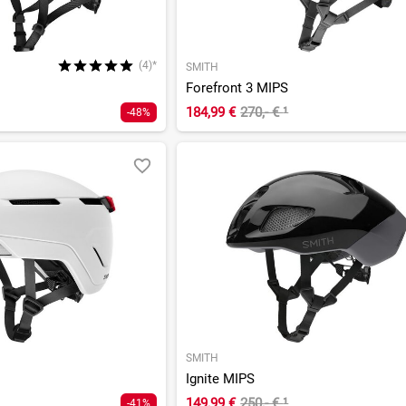
(4)*
SMITH
Forefront 3 MIPS
184,99 €
270,- €
¹
-48%
SMITH
Ignite MIPS
149,99 €
250,- €
¹
-41%