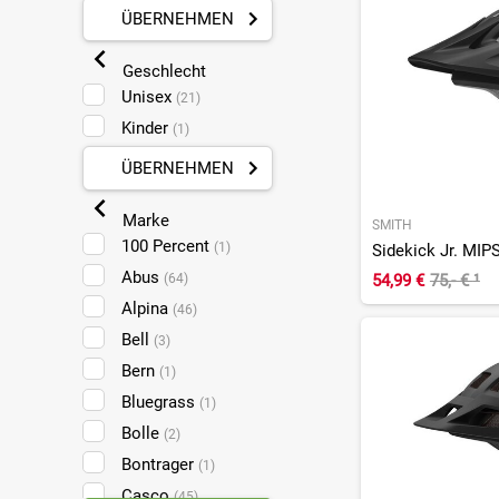
ÜBERNEHMEN
Geschlecht
Unisex
(21)
Kinder
(1)
ÜBERNEHMEN
Marke
SMITH
100 Percent
(1)
Sidekick Jr. MIP
Abus
54,99 €
75,- €
¹
(64)
Alpina
(46)
Bell
(3)
Bern
(1)
Bluegrass
(1)
Bolle
(2)
Bontrager
(1)
Casco
(45)