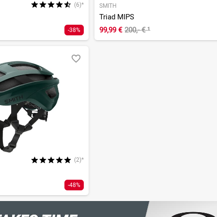
(6)*
SMITH
Triad MIPS
99,99 €
200,- €
¹
-38%
(2)*
-48%