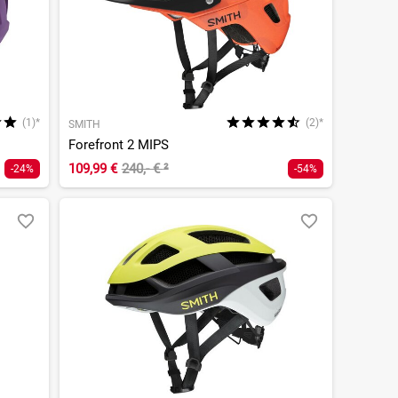
(1)*
(2)*
SMITH
Forefront 2 MIPS
109,99 €
240,- €
²
-24%
-54%