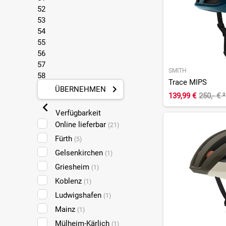
52
Stromer
(1)
53
Sweet Protection
(20)
54
TATONKA
55
(1)
56
Thousand
(1)
57
Trek
(5)
SMITH
58
Trace MIPS
TSG
(4)
59
ÜBERNEHMEN
139,99 €
250,- €
²
Unit1
60
(9)
61
Uvex
Verfügbarkeit
(68)
62
Online lieferbar
Vaude
(21)
(3)
63
Fürth
Woom
(5)
(2)
64
Gelsenkirchen
65
Wowow
(1)
(2)
Griesheim
(1)
Koblenz
(1)
Ludwigshafen
(1)
Mainz
(1)
Mülheim-Kärlich
(1)