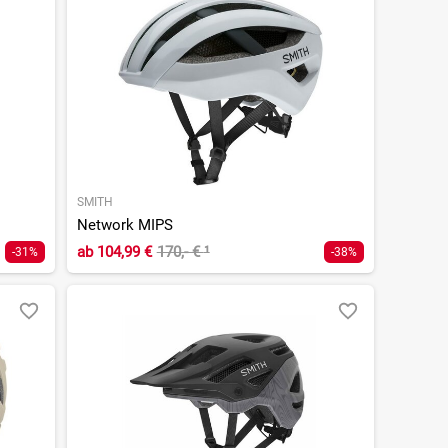
SMITH
Network MIPS
ab
104,99 €
170,- €
¹
-31%
-38%