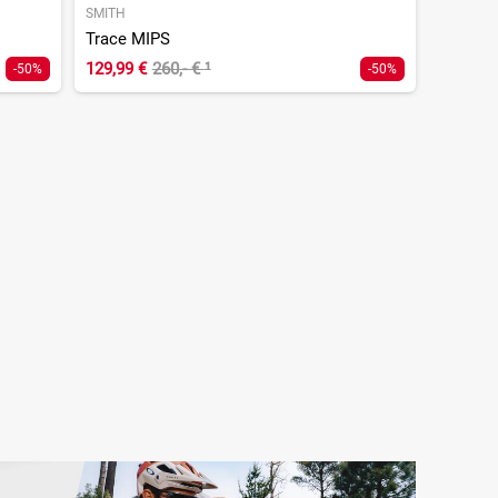
SMITH
Trace MIPS
129,99 €
260,- €
¹
-50%
-50%