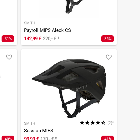
SMITH
Payroll MIPS Aleck CS
142,99 €
220,- €
¹
-31%
-35%
(2)*
SMITH
Session MIPS
99,99 €
170,- €
²
-40%
-41%