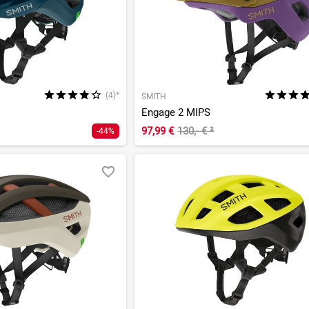
(4)*
SMITH
Engage 2 MIPS
97,99 €
130,- €
²
-44%