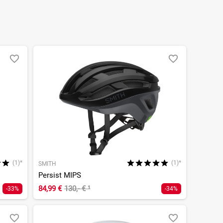
(1)*
(1)*
SMITH
Persist MIPS
84,99 €
130,- €
¹
-33%
-34%