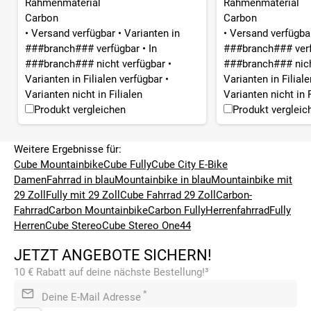
Rahmenmaterial
Rahmenmaterial
Carbon
Carbon
•
Versand verfügbar
•
Varianten in
•
Versand verfügb
###branch### verfügbar
•
In
###branch### ver
###branch### nicht verfügbar
•
###branch### nich
Varianten in Filialen verfügbar
•
Varianten in Filial
Varianten nicht in Filialen
Varianten nicht in F
Produkt vergleichen
Produkt vergleic
Weitere Ergebnisse für:
Cube Mountainbike
Cube Fully
Cube City E-Bike
Damen
Fahrrad in blau
Mountainbike in blau
Mountainbike mit
29 Zoll
Fully mit 29 Zoll
Cube Fahrrad 29 Zoll
Carbon-
Fahrrad
Carbon Mountainbike
Carbon Fully
Herrenfahrrad
Fully
Herren
Cube Stereo
Cube Stereo One44
JETZT ANGEBOTE SICHERN!
10 € Rabatt auf deine nächste Bestellung!³
*
Deine E-Mail Adresse