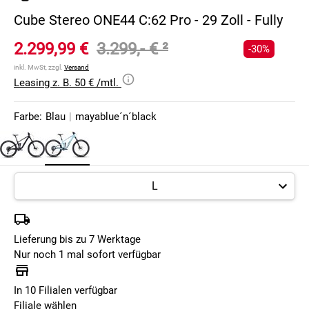
Cube Stereo ONE44 C:62 Pro - 29 Zoll - Fully
2.299,99 €
3.299,- €
²
-30%
inkl. MwSt, zzgl.
Versand
Leasing z. B. 50 € /mtl.
Farbe:
Blau
|
mayablue´n´black
Lieferung bis zu 7 Werktage
Nur noch 1 mal sofort verfügbar
In 10 Filialen verfügbar
Filiale wählen