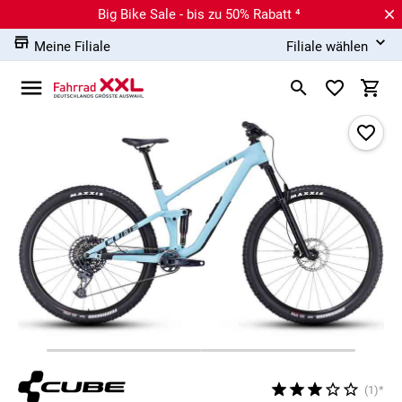
Big Bike Sale - bis zu 50% Rabatt ⁴
Meine Filiale
Filiale wählen
(1)*