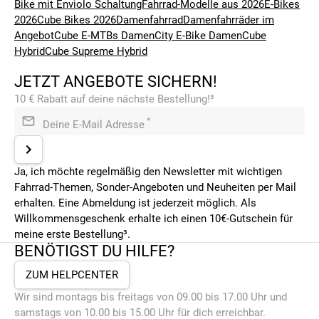
Bike mit Enviolo Schaltung
Fahrrad-Modelle aus 2026
E-Bikes
2026
Cube Bikes 2026
Damenfahrrad
Damenfahrräder im
Angebot
Cube E-MTBs Damen
City E-Bike Damen
Cube
Hybrid
Cube Supreme Hybrid
JETZT ANGEBOTE SICHERN!
10 € Rabatt auf deine nächste Bestellung!³
*
Deine E-Mail Adresse
Ja, ich möchte regelmäßig den Newsletter mit wichtigen
Fahrrad-Themen, Sonder-Angeboten und Neuheiten per Mail
erhalten. Eine Abmeldung ist jederzeit möglich. Als
Willkommensgeschenk erhalte ich einen 10€-Gutschein für
meine erste Bestellung³.
BENÖTIGST DU HILFE?
ZUM HELPCENTER
Wir sind montags bis freitags von 09.00 bis 17.00 Uhr und
samstags von 10.00 bis 15.00 Uhr für dich erreichbar.