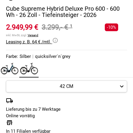
Cube Supreme Hybrid Deluxe Pro 600 - 600
Wh - 26 Zoll - Tiefeinsteiger - 2026
2.949,99 €
3.299,- €
¹
-10%
inkl. MwSt, zzgl.
Versand
Leasing z. B. 64 € /mtl.
Farbe:
Silber
|
quicksilver´n´grey
Lieferung bis zu 7 Werktage
Online vorrätig
In 11 Filialen verfügbar