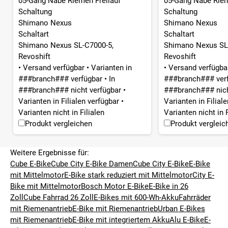
05-Gang Nabe Riemen Freilauf
05-Gang Nabe Riem
Schaltung
Schaltung
Shimano Nexus
Shimano Nexus
Schaltart
Schaltart
Shimano Nexus SL-C7000-5,
Shimano Nexus SL
Revoshift
Revoshift
•
Versand verfügbar
•
Varianten in
•
Versand verfügb
###branch### verfügbar
•
In
###branch### ver
###branch### nicht verfügbar
•
###branch### nich
Varianten in Filialen verfügbar
•
Varianten in Filial
Varianten nicht in Filialen
Varianten nicht in F
Produkt vergleichen
Produkt vergleic
Weitere Ergebnisse für:
Cube E-Bike
Cube City E-Bike Damen
Cube City E-Bike
E-Bike
mit Mittelmotor
E-Bike stark reduziert mit Mittelmotor
City E-
Bike mit Mittelmotor
Bosch Motor E-Bike
E-Bike in 26
Zoll
Cube Fahrrad 26 Zoll
E-Bikes mit 600-Wh-Akku
Fahrräder
mit Riemenantrieb
E-Bike mit Riemenantrieb
Urban E-Bikes
mit Riemenantrieb
E-Bike mit integriertem Akku
Alu E-Bike
E-