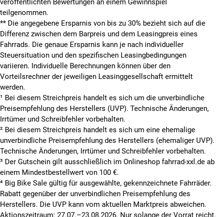
veröffentlichten Bewertungen an einem Gewinnspiel
teilgenommen.
**
Die angegebene Ersparnis von bis zu 30% bezieht sich auf die
Differenz zwischen dem Barpreis und dem Leasingpreis eines
Fahrrads. Die genaue Ersparnis kann je nach individueller
Steuersituation und den spezifischen Leasingbedingungen
variieren. Individuelle Berechnungen können über den
Vorteilsrechner der jeweiligen Leasinggesellschaft ermittelt
werden.
¹ Bei diesem Streichpreis handelt es sich um die unverbindliche
Preisempfehlung des Herstellers (UVP). Technische Änderungen,
Irrtümer und Schreibfehler vorbehalten.
² Bei diesem Streichpreis handelt es sich um eine ehemalige
unverbindliche Preisempfehlung des Herstellers (ehemaliger UVP).
Technische Änderungen, Irrtümer und Schreibfehler vorbehalten.
³ Der Gutschein gilt ausschließlich im Onlineshop fahrrad-xxl.de ab
einem Mindestbestellwert von 100 €.
⁴ Big Bike Sale gültig für ausgewählte, gekennzeichnete Fahrräder.
Rabatt gegenüber der unverbindlichen Preisempfehlung des
Herstellers. Die UVP kann vom aktuellen Marktpreis abweichen.
Aktionszeitraum: 27.07.–23.08.2026. Nur solange der Vorrat reicht.