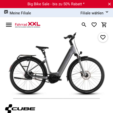
Big Bike Sale - bis zu 50% Rabatt ⁴
Meine Filiale
Filiale wählen