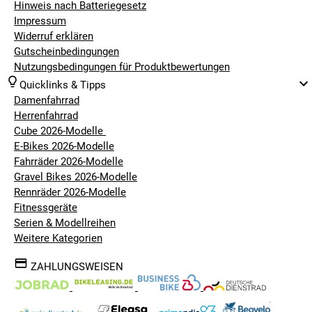
Hinweis nach Batteriegesetz
zwei Kinder kann angesichts dieser Eigenschaften schon fast
Impressum
als Mini-Lastenrad bezeichnet werden. Angetrieben wird
Widerruf erklären
dieses kleine Raumwunder von einem starken Bosch
Gutscheinbedingungen
Mittelmotor aus der Performance Serie und eine großen 500
Nutzungsbedingungen für Produktbewertungen
Wh Akku.
Quicklinks & Tipps
Die Vektron Modelle E-Bike Serie von Tern ist mit dem neuen
Damenfahrrad
Bosch Active Line Plus Mittelmotor ausgestattet, der absolut
Herrenfahrrad
geräuschfrei arbeitet und zudem keinen internen Wiederstand
Cube 2026-Modelle
mehr besitzt. Mit 400 Wh bzw. 418 Wh hat der Akku immer
E-Bikes 2026-Modelle
noch genügend Kapazität für ausgedehnte Touren und
Fahrräder 2026-Modelle
Pendelfahrten mit Zuladung.
Gravel Bikes 2026-Modelle
Rennräder 2026-Modelle
Mit hydraulischen Scheibenbremsen von Shimano bzw.
Fitnessgeräte
Magura bist du mit Zuladung und unter allen Bedingungen auf
Serien & Modellreihen
der sicheren Seite. Beim Antrieb hast du bei den Vektron
Weitere Kategorien
Modellen die Wahl zwischen der leichten und sportlichen
Kettenschaltung von Shimano oder einer wartungsarmen
ZAHLUNGSWEISEN
Nexus Nabenschaltung aus gleichem Haus.