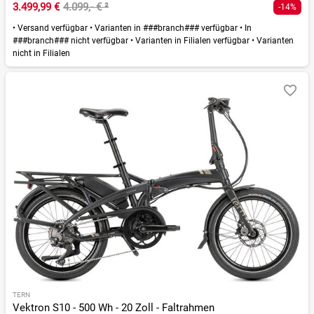
3.499,99 €
4.099,- €
²
-14%
•
Versand verfügbar
•
Varianten in ###branch### verfügbar
•
In
###branch### nicht verfügbar
•
Varianten in Filialen verfügbar
•
Varianten
nicht in Filialen
TERN
Vektron S10 - 500 Wh - 20 Zoll - Faltrahmen