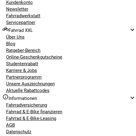
Kundenkonto
Newsletter
DIE BESONDERHEITEN DER TERN E-
Fahrradwerkstatt
BIKES KLAPPRÄDER IM ÜBERBLICK
Servicepartner
Fahrrad XXL
Über Uns
Die für ihre Innovationen vielfach ausgezeichnete Firma Tern
Blog
bietet vollwertige Technik und E-Bike Funktionalität in
Ratgeber-Bereich
kompakter Bauweise.
Online-Geschenkgutscheine
Studentenrabatt
Kompakte Bauweise und kleine Abmaße bedeuten jedoch
Karriere & Jobs
nicht, dass du in deinem Aktionsradius und deiner
Partnerprogramm
Nutzbarkeit eingeschränkt bist – ganz im Gegenteil. Die
Unsere Auszeichnungen
technische Ausstattung und die vielseitigen Eigenschaften
Aktuelle Rabattcodes
können ohne Weiteres mit den größeren E-Bikes
Informationen
konkurrieren.
Fahrradversicherung
Fahrrad & E-Bike finanzieren
So verfügen alle E-Bikes von Tern über eine komplette StVZO
Fahrrad & E-Bike-Leasing
Ausstattung mit Schutzblechen, Ständer und Gepäckträger.
AGB
Die hohe Zuladung und der große Stauraum des Modells GSD
Datenschutz
S10 LR mit sagenhaften 180 kg Zuladung und Platz für bis zu