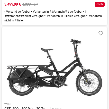
3.499,99 €
4.099,- €
²
-14%
•
Versand verfügbar
•
Varianten in ###branch### verfügbar
•
In
###branch### nicht verfügbar
•
Varianten in Filialen verfügbar
•
Varianten
nicht in Filialen
TERN
GSD P00 - 500 Wh - 20 Zoll - Longtail