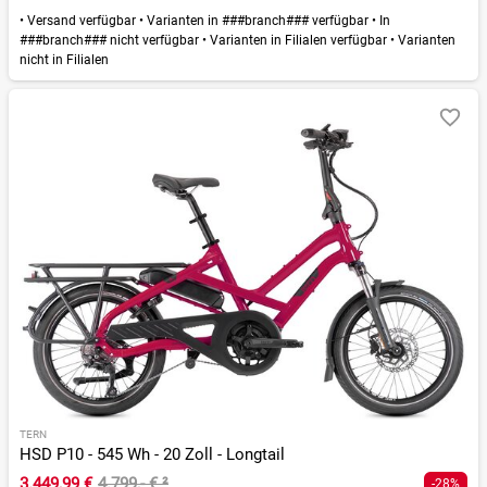
•
Versand verfügbar
•
Varianten in ###branch### verfügbar
•
In
###branch### nicht verfügbar
•
Varianten in Filialen verfügbar
•
Varianten
nicht in Filialen
TERN
HSD P10 - 545 Wh - 20 Zoll - Longtail
3.449,99 €
4.799,- €
²
-28%