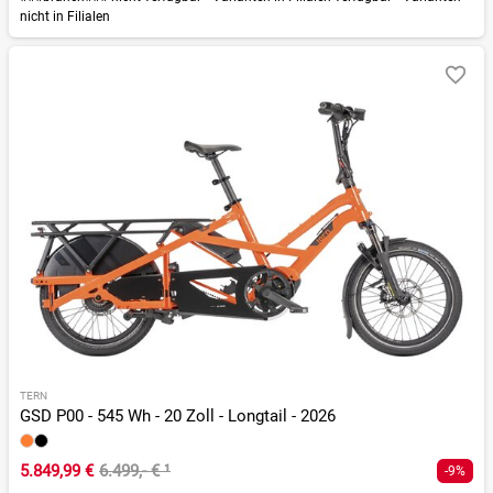
nicht in Filialen
TERN
GSD P00 - 545 Wh - 20 Zoll - Longtail - 2026
5.849,99 €
6.499,- €
¹
-9%