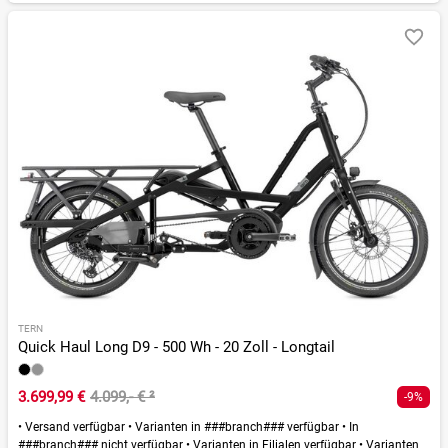
TERN
Quick Haul Long D9 - 500 Wh - 20 Zoll - Longtail
3.699,99 €
4.099,- €
²
-9%
•
Versand verfügbar
•
Varianten in ###branch### verfügbar
•
In
###branch### nicht verfügbar
•
Varianten in Filialen verfügbar
•
Varianten