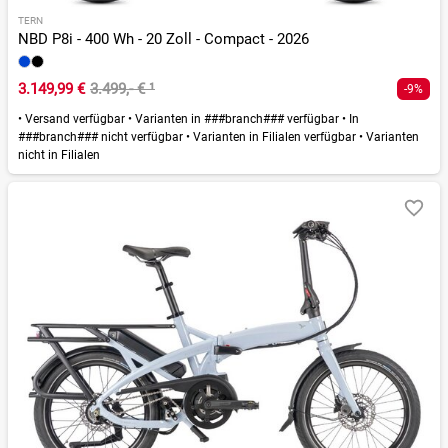
TERN
NBD P8i - 400 Wh - 20 Zoll - Compact - 2026
3.149,99 €
3.499,- €
¹
-9%
•
Versand verfügbar
•
Varianten in ###branch### verfügbar
•
In
###branch### nicht verfügbar
•
Varianten in Filialen verfügbar
•
Varianten
nicht in Filialen