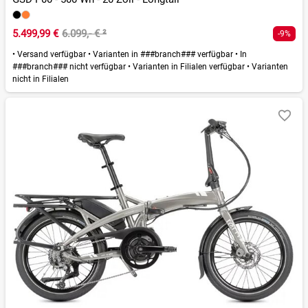
5.499,99 €
6.099,- €
²
-9%
•
Versand verfügbar
•
Varianten in ###branch### verfügbar
•
In
###branch### nicht verfügbar
•
Varianten in Filialen verfügbar
•
Varianten
nicht in Filialen