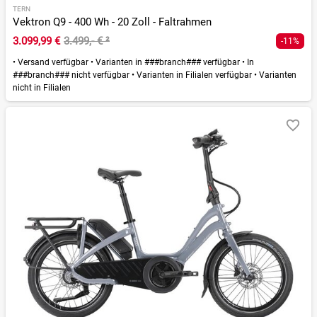
TERN
Vektron Q9 - 400 Wh - 20 Zoll - Faltrahmen
3.099,99 €
3.499,- €
²
-11%
•
Versand verfügbar
•
Varianten in ###branch### verfügbar
•
In
###branch### nicht verfügbar
•
Varianten in Filialen verfügbar
•
Varianten
nicht in Filialen