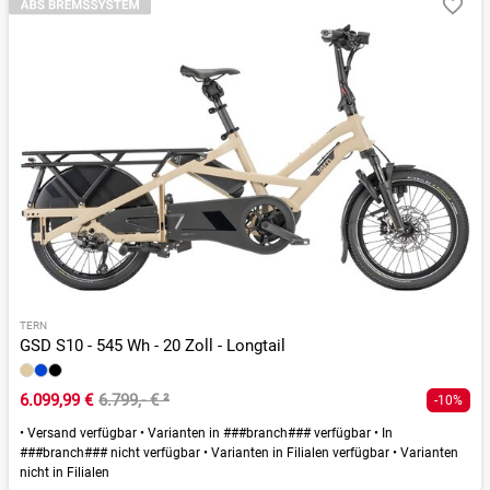
TERN
GSD S10 - 545 Wh - 20 Zoll - Longtail
6.099,99 €
6.799,- €
²
-10%
•
Versand verfügbar
•
Varianten in ###branch### verfügbar
•
In
###branch### nicht verfügbar
•
Varianten in Filialen verfügbar
•
Varianten
nicht in Filialen