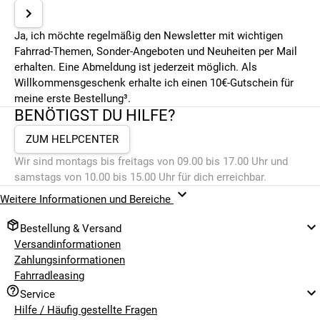
Ja, ich möchte regelmäßig den Newsletter mit wichtigen
DAS TERN E-BIKE: KOMPAKTER KANN
Fahrrad-Themen, Sonder-Angeboten und Neuheiten per Mail
EIN PEDELEC KAUM SEIN!
erhalten. Eine Abmeldung ist jederzeit möglich. Als
Willkommensgeschenk erhalte ich einen 10€-Gutschein für
meine erste Bestellung³.
Es gibt genügend Fälle, wo das Fahrrad zwar praktisch ist,
BENÖTIGST DU HILFE?
aber kompakt und variabel sein muss. Als
Fortbewegungsmittel im Urlaub muss es in den Kofferraum
ZUM HELPCENTER
passen oder es soll zum Beispiel platzsparend in einem
Wir sind montags bis freitags von 09.00 bis 17.00 Uhr und
Wohnwagen oder Wohnmobil transportiert werden.
samstags von 10.00 bis 15.00 Uhr für dich erreichbar.
Weitere Informationen und Bereiche
Auch bei längerer Nichtnutzung macht sich das Falt E-Bike
von Tern zur Not auch in der Wohnung oder
Bestellung & Versand
dem Hausflur ganz klein und nimmt nicht viel Platz ein.
Versandinformationen
Zahlungsinformationen
Wo auch immer geringe Platzverhältnisse herrschen, aber
Fahrradleasing
vollwertige Nutzbarkeit gefragt ist, dort schlägt die Stunde
der flotten und faltbaren 20 Zöller E-Bikes von Tern.
Service
Hilfe / Häufig gestellte Fragen