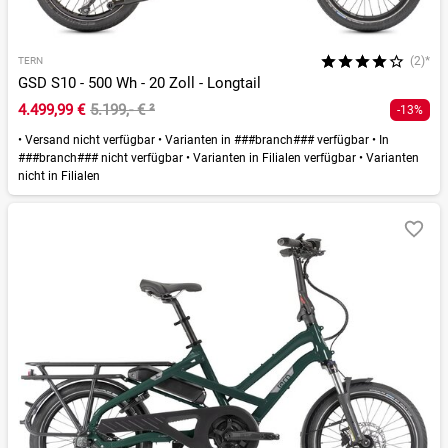
(2)*
TERN
GSD S10 - 500 Wh - 20 Zoll - Longtail
4.499,99 €
5.199,- €
²
-13%
•
Versand nicht verfügbar
•
Varianten in ###branch### verfügbar
•
In
###branch### nicht verfügbar
•
Varianten in Filialen verfügbar
•
Varianten
nicht in Filialen