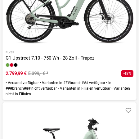
FLYER
G1 Upstreet 7.10 - 750 Wh - 28 Zoll - Trapez
2.799,99 €
5.399,- €
²
-48%
•
Versand verfügbar
•
Varianten in ###branch### verfügbar
•
In
###branch### nicht verfügbar
•
Varianten in Filialen verfügbar
•
Varianten
nicht in Filialen