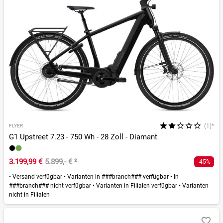
(1)*
FLYER
G1 Upstreet 7.23 - 750 Wh - 28 Zoll - Diamant
3.199,99 €
5.899,- €
²
-45%
•
Versand verfügbar
•
Varianten in ###branch### verfügbar
•
In
###branch### nicht verfügbar
•
Varianten in Filialen verfügbar
•
Varianten
nicht in Filialen