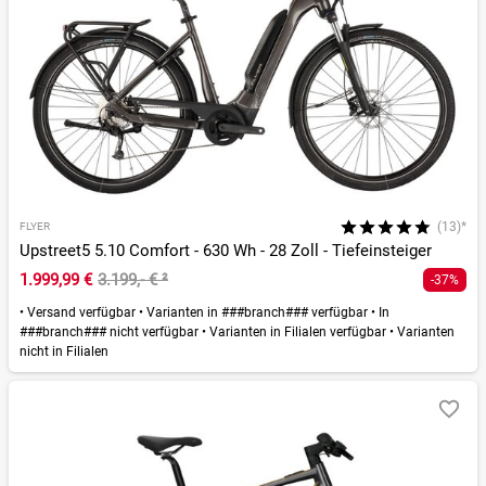
(13)*
FLYER
Upstreet5 5.10 Comfort - 630 Wh - 28 Zoll - Tiefeinsteiger
1.999,99 €
3.199,- €
²
-37%
•
Versand verfügbar
•
Varianten in ###branch### verfügbar
•
In
###branch### nicht verfügbar
•
Varianten in Filialen verfügbar
•
Varianten
nicht in Filialen