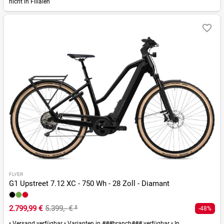
nicht in Filialen
FLYER
G1 Upstreet 7.12 XC - 750 Wh - 28 Zoll - Diamant
2.799,99 €
5.399,- €
²
-48%
•
Versand verfügbar
•
Varianten in ###branch### verfügbar
•
In