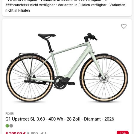
###branch### nicht verfügbar
•
Varianten in Filialen verfügbar
•
Varianten
nicht in Filialen
FLYER
G1 Upstreet SL 3.63 - 400 Wh - 28 Zoll - Diamant - 2026