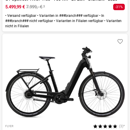
5.499,99 €
7.999,- €
¹
-31%
•
Versand verfügbar
•
Varianten in ###branch### verfügbar
•
In
###branch### nicht verfügbar
•
Varianten in Filialen verfügbar
•
Varianten
nicht in Filialen
(3)*
FLYER