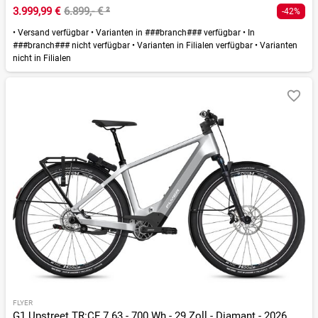
3.999,99 €
6.899,- €
²
-42%
•
Versand verfügbar
•
Varianten in ###branch### verfügbar
•
In
###branch### nicht verfügbar
•
Varianten in Filialen verfügbar
•
Varianten
nicht in Filialen
FLYER
G1 Upstreet TR:CF 7.63 - 700 Wh - 29 Zoll - Diamant - 2026