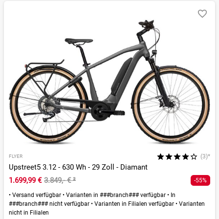
(3)*
FLYER
Upstreet5 3.12 - 630 Wh - 29 Zoll - Diamant
1.699,99 €
3.849,- €
²
-55%
•
Versand verfügbar
•
Varianten in ###branch### verfügbar
•
In
###branch### nicht verfügbar
•
Varianten in Filialen verfügbar
•
Varianten
nicht in Filialen