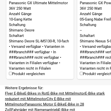
Panasonic GX Ultimate Mittelmotor
Panasonic GX Pow
36V 250 Watt
36V 250 Watt
Anzahl Gänge
Anzahl Gänge
10-Gang Kette
05-Gang Nabe Freil
Schaltung
Schaltung
Shimano Deore
--
Schaltart
Schaltart
Shimano Deore SL-M5130-R, 10-fach
Shimano Nexus 5-
•
Versand verfügbar
•
Varianten in
•
Versand verfügb
###branch### verfügbar
•
In
###branch### ver
###branch### nicht verfügbar
•
###branch### nich
Varianten in Filialen verfügbar
•
Varianten in Filial
Varianten nicht in Filialen
Varianten nicht in F
Produkt vergleichen
Produkt vergleic
Weitere Ergebnisse für:
Flyer E-Bike
E-Bikes in Rot
E-Bike mit Mittelmotor
E-Bike stark
reduziert mit Mittelmotor
City E-Bike mit
Mittelmotor
Panasonic Motor E-Bike
E-Bike in 28
Zoll
Fahrräder mit Riemenantrieb
E-Bike mit