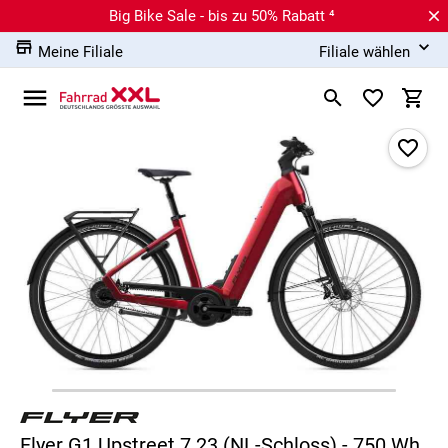
Big Bike Sale - bis zu 50% Rabatt ⁴
Meine Filiale
Filiale wählen
Flyer G1 Upstreet 7.23 (NL-Schloss) - 750 Wh