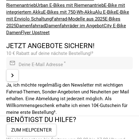
Riemenantrieb
Urban E-Bikes mit Riemenantrieb
E-Bike mit
integriertem Akku
E-Bikes mit 750-Wh-Akku
Alu E-Bike
E-Bike
mit Enviolo Schaltung
Fahrrad-Modelle aus 2025
E-Bikes
2025
Damenfahrrad
Damenfahrräder im Angebot
City E-Bike
Damen
Flyer Upstreet
JETZT ANGEBOTE SICHERN!
10 € Rabatt auf deine nächste Bestellung!³
*
Deine E-Mail Adresse
Ja, ich möchte regelmäßig den Newsletter mit wichtigen
Fahrrad-Themen, Sonder-Angeboten und Neuheiten per Mail
erhalten. Eine Abmeldung ist jederzeit möglich. Als
Willkommensgeschenk erhalte ich einen 10€-Gutschein für
meine erste Bestellung³.
BENÖTIGST DU HILFE?
ZUM HELPCENTER