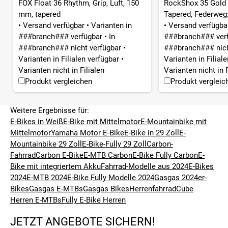
FOX Float 36 Rhythm, Grip, Luft, 150
RockShox 35 Gold R
mm, tapered
Tapered, Federweg:
•
Versand verfügbar
•
Varianten in
•
Versand verfügb
###branch### verfügbar
•
In
###branch### ver
###branch### nicht verfügbar
•
###branch### nich
Varianten in Filialen verfügbar
•
Varianten in Filial
Varianten nicht in Filialen
Varianten nicht in F
Produkt vergleichen
Produkt vergleic
Weitere Ergebnisse für:
E-Bikes in Weiß
E-Bike mit Mittelmotor
E-Mountainbike mit
Mittelmotor
Yamaha Motor E-Bike
E-Bike in 29 Zoll
E-
Mountainbike 29 Zoll
E-Bike-Fully 29 Zoll
Carbon-
Fahrrad
Carbon E-Bike
E-MTB Carbon
E-Bike Fully Carbon
E-
Bike mit integriertem Akku
Fahrrad-Modelle aus 2024
E-Bikes
2024
E-MTB 2024
E-Bike Fully Modelle 2024
Gasgas 2024er-
Bikes
Gasgas E-MTBs
Gasgas Bikes
Herrenfahrrad
Cube
Herren E-MTBs
Fully E-Bike Herren
JETZT ANGEBOTE SICHERN!