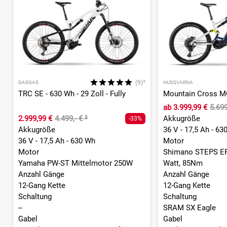
(9)*
GASGAS
HUSQVARNA
TRC SE - 630 Wh - 29 Zoll - Fully
ab
3.999,99 €
5.699
2.999,99 €
4.499,- €
²
Akkugröße
-33%
Akkugröße
36 V - 17,5 Ah - 63
36 V - 17,5 Ah - 630 Wh
Motor
Motor
Shimano STEPS EP
Yamaha PW-ST Mittelmotor 250W
Watt, 85Nm
Anzahl Gänge
Anzahl Gänge
12-Gang Kette
12-Gang Kette
Schaltung
Schaltung
--
SRAM SX Eagle
Gabel
Gabel