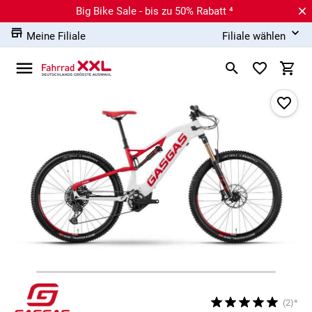
Big Bike Sale - bis zu 50% Rabatt ⁴
Meine Filiale
Filiale wählen
(2)*