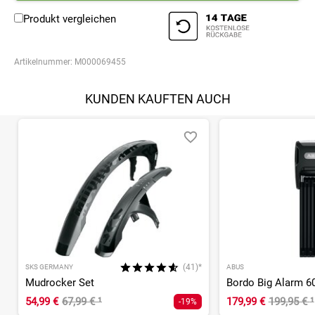
Produkt vergleichen
Artikelnummer:
M000069455
KUNDEN KAUFTEN AUCH
(41)*
SKS GERMANY
ABUS
Mudrocker Set
54,99 €
67,99 €
¹
179,99 €
199,95 €
¹
-19%