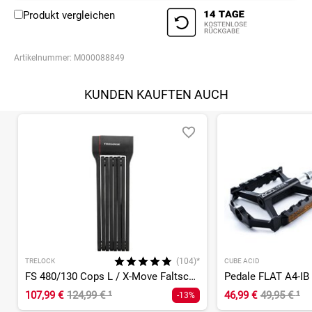
Produkt vergleichen
Artikelnummer:
M000088849
KUNDEN KAUFTEN AUCH
(104)*
TRELOCK
CUBE ACID
FS 480/130 Cops L / X-Move Faltschloss
Pedale FLAT A4-IB
107,99 €
124,99 €
¹
46,99 €
49,95 €
¹
-13%