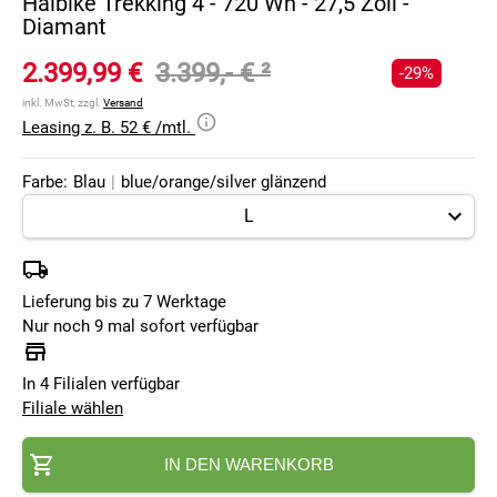
Haibike Trekking 4 - 720 Wh - 27,5 Zoll -
Diamant
2.399,99 €
3.399,- €
²
-29%
inkl. MwSt, zzgl.
Versand
Leasing z. B. 52 € /mtl.
Farbe:
Blau
|
blue/orange/silver glänzend
Lieferung bis zu 7 Werktage
Nur noch 9 mal sofort verfügbar
In 4 Filialen verfügbar
Filiale wählen
IN DEN WARENKORB