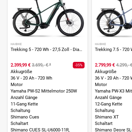
HAIBIKE
HAIBIKE
Trekking 5 - 720 Wh - 27,5 Zoll - Diamant
2.399,99 €
3.699,- €
²
2.799,99 €
4.299,- 
-35%
Akkugröße
Akkugröße
36 V - 20 Ah - 720 Wh
36 V - 20 Ah - 720
Motor
Motor
Yamaha PW-S2 Mittelmotor 250W
Yamaha PW-X3 Mit
Anzahl Gänge
Anzahl Gänge
11-Gang Kette
12-Gang Kette
Schaltung
Schaltung
Shimano Cues
Shimano XT
Schaltart
Schaltart
Shimano CUES SL-U6000-11R,
Shimano Deore SL