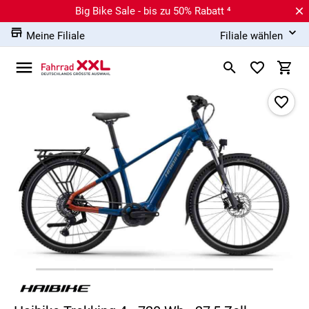
Big Bike Sale - bis zu 50% Rabatt ⁴
Meine Filiale
Filiale wählen