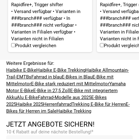
Rapidfire+, Trigger shifter
Rapidfire+, Trigger 
•
Versand verfügbar
•
Varianten in
•
Versand verfügb
###branch### verfügbar
•
In
###branch### ver
###branch### nicht verfügbar
•
###branch### nich
Varianten in Filialen verfügbar
•
Varianten in Filial
Varianten nicht in Filialen
Varianten nicht in F
Produkt vergleichen
Produkt vergleic
Weitere Ergebnisse für:
Haibike E-Bike
Haibike E-Bike Trekking
Haibike Allmountain-
Trail-EMTBs
Fahrrad in blau
E-Bikes in Blau
E-Bike mit
Mittelmotor
E-Bike stark reduziert mit Mittelmotor
Yamaha
Motor E-Bike
E-Bike in 27,5 Zoll
E-Bike mit integriertem
Akku
Alu E-Bike
Fahrrad-Modelle aus 2025
E-Bikes
2025
Haibike 2025
Herrenfahrrad
Trekking E-Bike für Herren
E-
Bikes für Herren im Sale
Haibike Trekking
JETZT ANGEBOTE SICHERN!
10 € Rabatt auf deine nächste Bestellung!³