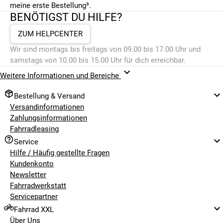
meine erste Bestellung³.
Cube Race One 2023
BENÖTIGST DU HILFE?
Cube Reaction 2023
Cube Stereo 2023
ZUM HELPCENTER
Cube Stereo Hybrid 2023
Wir sind montags bis freitags von 09.00 bis 17.00 Uhr und
samstags von 10.00 bis 15.00 Uhr für dich erreichbar.
Weitere Informationen und Bereiche
Bestellung & Versand
Versandinformationen
Zahlungsinformationen
Fahrradleasing
Service
Hilfe / Häufig gestellte Fragen
Kundenkonto
Newsletter
Fahrradwerkstatt
Servicepartner
Fahrrad XXL
Über Uns