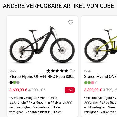
ANDERE VERFÜGBARE ARTIKEL VON CUBE
(3)*
CUBE
CUBE
Stereo Hybrid ONE44 HPC Race 800 - 800 Wh - 29 Zoll - Fully
+1
3.699,99 €
4.399,- €
²
3.399,99 €
3.799,- 
-15%
•
Versand verfügbar
•
Varianten in
•
Versand verfügbar
•
Va
###branch### verfügbar
•
In ###branch###
###branch### verfügb
nicht verfügbar
•
Varianten in Filialen
nicht verfügbar
•
Variant
verfügbar
•
Varianten nicht in Filialen
verfügbar
•
Varianten ni