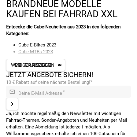
BRANDNEUE MODELLE
KAUFEN BEI FAHRRAD XXL
Entdecke die Cube-Neuheiten aus 2023 in den folgenden
Kategorien:
Cube E-Bikes 2023
Cube MTBs 2023
Cube Rennräder 2023
WENIGER ANZEIGEN
MEHR ANZEIGEN
JETZT ANGEBOTE SICHERN!
Hier findest du die 2023er-Neuheiten der folgenden Cube-
10 € Rabatt auf deine nächste Bestellung!³
Serien:
*
Deine E-Mail Adresse
Cube Agree 2023
Cube Cross Race 2023
Cube Editor 2023
Ja, ich möchte regelmäßig den Newsletter mit wichtigen
Cube Hybrid 2023
Fahrrad-Themen, Sonder-Angeboten und Neuheiten per Mail
Cube Kathmandu 2023
erhalten. Eine Abmeldung ist jederzeit möglich. Als
Cube Litening 2023
Willkommensgeschenk erhalte ich einen 10€-Gutschein für
Cube Nuroad 2023