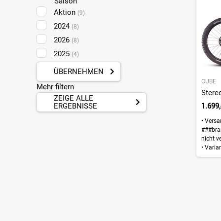
Saison
Aktion
(9)
2024
(8)
2026
(8)
2025
(4)
ÜBERNEHMEN
CUBE
Mehr filtern
Stereo
ZEIGE ALLE
ERGEBNISSE
1.699,
•
Versa
###bra
nicht v
•
Varian