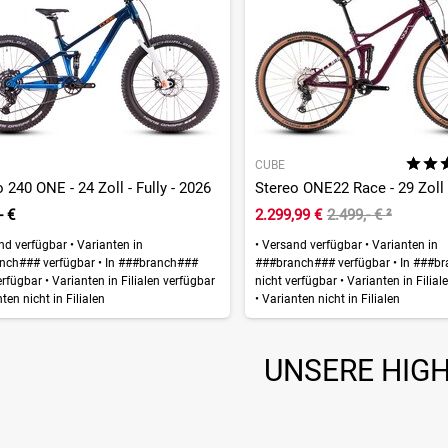
CUBE
 240 ONE - 24 Zoll - Fully - 2026
- €
2.299,99 €
2.499,- €
²
nd verfügbar
•
Varianten in
•
Versand verfügbar
•
Varianten in
nch### verfügbar
•
In ###branch###
###branch### verfügbar
•
In ###b
erfügbar
•
Varianten in Filialen verfügbar
nicht verfügbar
•
Varianten in Filial
ten nicht in Filialen
•
Varianten nicht in Filialen
UNSERE HIG