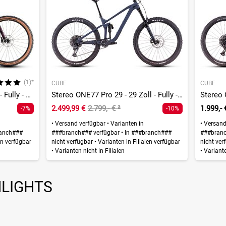
(1)*
CUBE
CUBE
Stereo ONE22 Race - 29 Zoll - Fully - 2026
Stereo ONE77 Pro 29 - 29 Zoll - Fully - 2026
2.499,99 €
2.799,- €
²
1.999,- 
-7%
-10%
•
Versand verfügbar
•
Varianten in
•
Versand
ranch###
###branch### verfügbar
•
In ###branch###
###branc
en verfügbar
nicht verfügbar
•
Varianten in Filialen verfügbar
nicht ver
•
Varianten nicht in Filialen
•
Varianten
HLIGHTS