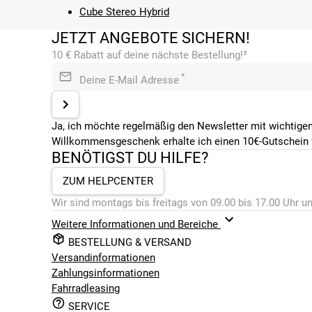
Cube Stereo Hybrid
JETZT ANGEBOTE SICHERN!
10 € Rabatt auf deine nächste Bestellung!³
*
Deine E-Mail Adresse
Ja, ich möchte regelmäßig den Newsletter mit wichtigen
Willkommensgeschenk erhalte ich einen 10€-Gutschein f
BENÖTIGST DU HILFE?
ZUM HELPCENTER
Wir sind montags bis freitags von 09.00 bis 17.00 Uhr un
Weitere Informationen und Bereiche
BESTELLUNG & VERSAND
Versandinformationen
Zahlungsinformationen
Fahrradleasing
SERVICE