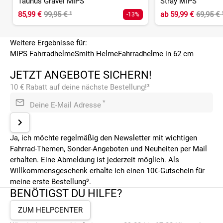
Taunus Gravel MIPS
Stray MIPS
85,99 €
99,95 €
¹
ab
59,99 €
69,95 €
-13%
Weitere Ergebnisse für:
MIPS Fahrradhelme
Smith Helme
Fahrradhelme in 62 cm
JETZT ANGEBOTE SICHERN!
10 € Rabatt auf deine nächste Bestellung!³
*
Deine E-Mail Adresse
Ja, ich möchte regelmäßig den Newsletter mit wichtigen
Fahrrad-Themen, Sonder-Angeboten und Neuheiten per Mail
erhalten. Eine Abmeldung ist jederzeit möglich. Als
Willkommensgeschenk erhalte ich einen 10€-Gutschein für
meine erste Bestellung³.
BENÖTIGST DU HILFE?
ZUM HELPCENTER