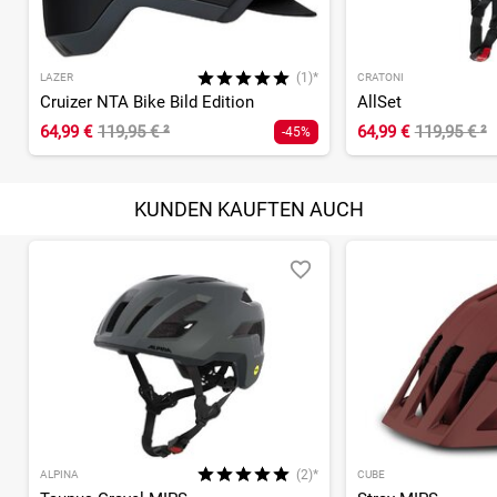
(1)*
LAZER
CRATONI
Cruizer NTA Bike Bild Edition
AllSet
64,99 €
119,95 €
²
64,99 €
119,95 €
²
-45%
KUNDEN KAUFTEN AUCH
(2)*
ALPINA
CUBE