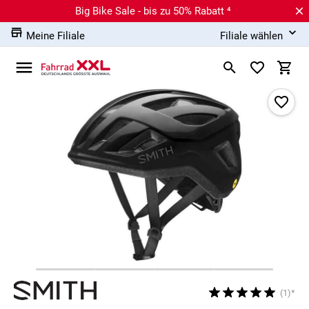
Big Bike Sale - bis zu 50% Rabatt ⁴
Meine Filiale
Filiale wählen
(1)*