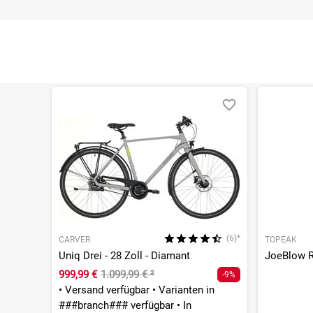
(6)*
CARVER
TOPEAK
Uniq Drei - 28 Zoll - Diamant
999,99 €
1.099,99 €
²
-9%
•
Versand verfügbar
•
Varianten in
###branch### verfügbar
•
In