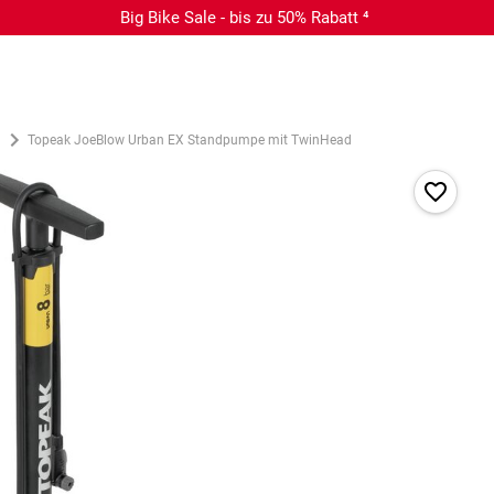
Big Bike Sale - bis zu 50% Rabatt ⁴
n
Topeak JoeBlow Urban EX Standpumpe mit TwinHead