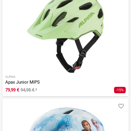
ALPINA
Apax Junior MIPS
79,99 €
94,95 €
¹
-15%