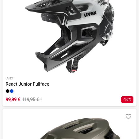
UVEX
React Junior Fullface
99,99 €
119,95 €
¹
-16%