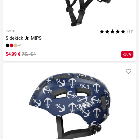
(1)*
SMITH
Sidekick Jr. MIPS
+1
54,99 €
75,- €
¹
-26%