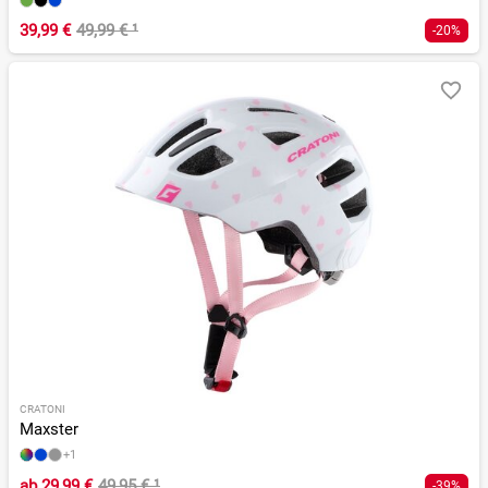
39,99 €
49,99 €
¹
-20%
CRATONI
Maxster
+1
ab
29,99 €
49,95 €
¹
-39%