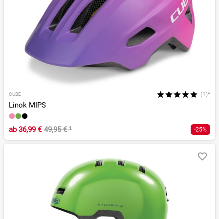
(1)*
CUBE
Linok MIPS
ab
36,99 €
49,95 €
¹
-25%