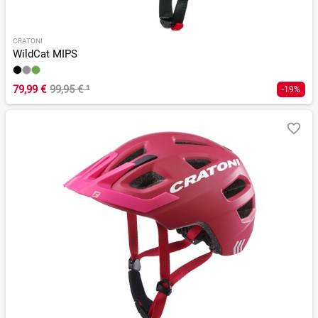
CRATONI
WildCat MIPS
79,99 €
99,95 €
¹
-19%