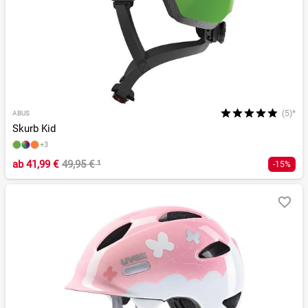
(5)*
ABUS
Skurb Kid
+3
ab
41,99 €
49,95 €
¹
-15%