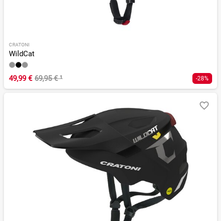
CRATONI
WildCat
49,99 €
69,95 €
¹
-28%