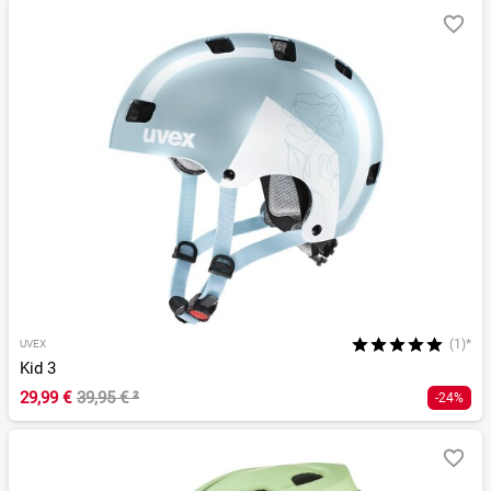
(1)*
UVEX
Kid 3
29,99 €
39,95 €
²
-24%