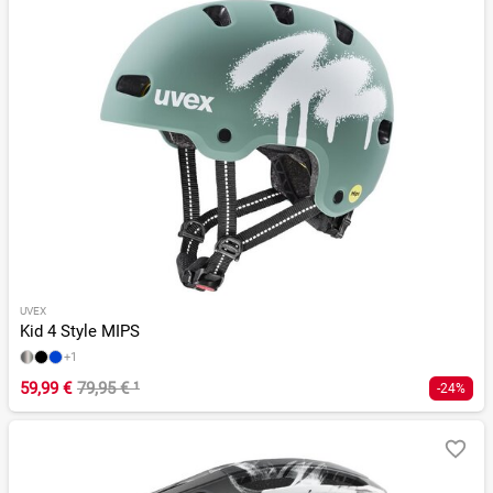
UVEX
Kid 4 Style MIPS
+1
59,99 €
79,95 €
¹
-24%