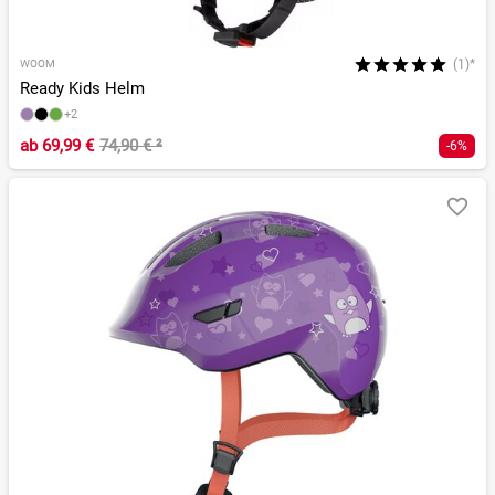
(1)*
WOOM
Ready Kids Helm
+2
ab
69,99 €
74,90 €
²
-6%