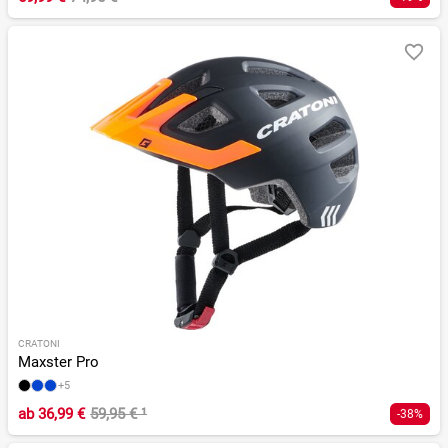
CRATONI
Maxster Pro
+5
ab
36,99 €
59,95 €
¹
-38%