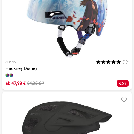
(1)*
ALPINA
Hackney Disney
ab
47,99 €
64,95 €
²
-26%