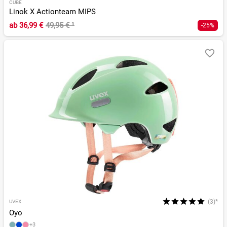
CUBE
Linok X Actionteam MIPS
ab
36,99 €
49,95 €
¹
-25%
(3)*
UVEX
Oyo
+3