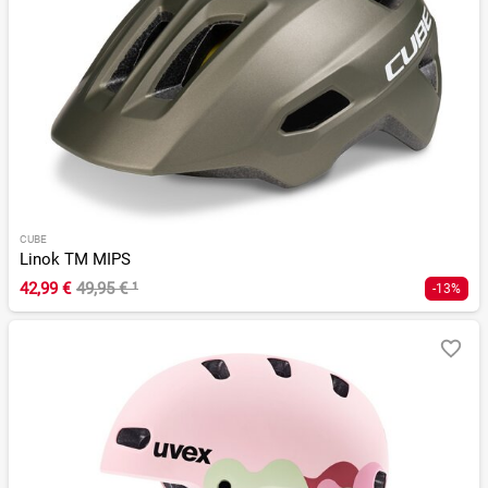
CUBE
Linok TM MIPS
42,99 €
49,95 €
¹
-13%