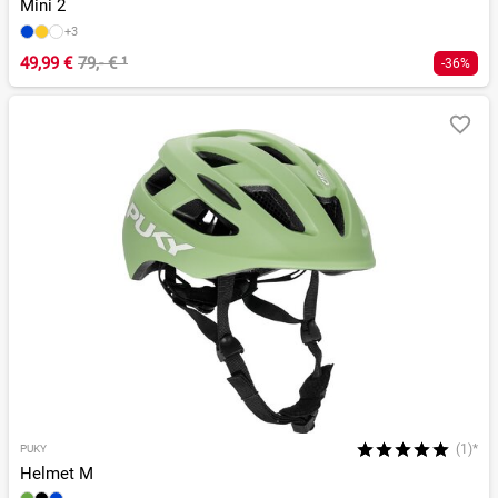
Mini 2
+3
49,99 €
79,- €
¹
-36%
(1)*
PUKY
Helmet M