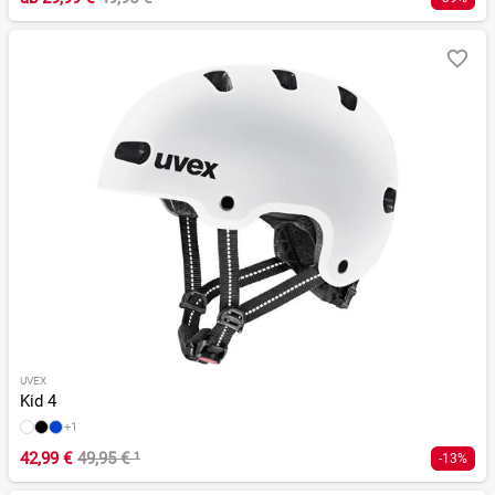
UVEX
Kid 4
+1
42,99 €
49,95 €
¹
-13%