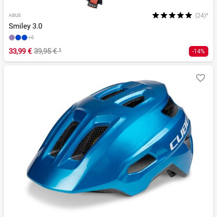
(24)*
ABUS
Smiley 3.0
+6
33,99 €
39,95 €
¹
-14%