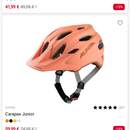
41,99 €
49,95 €
¹
-15%
(6)*
ALPINA
Carapax Junior
+3
59,99 €
74,95 €
¹
-19%