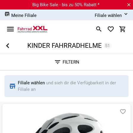
Big Bike Sale - bis zu 50% Rabatt ⁴
Meine Filiale
Filiale wählen
KINDER FAHRRADHELME
51
Sortieren nach
FILTERN
RELEVANZ
BESTSELLER
ERSPARNIS IN %
N
Filiale wählen
und sieh dir die Verfügbarkeit in der
Filiale an