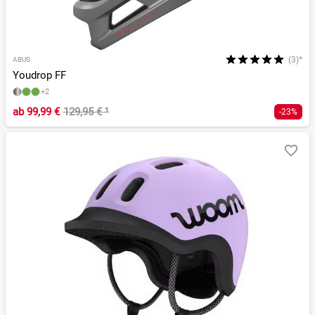
(3)*
ABUS
Youdrop FF
+2
ab
99,99 €
129,95 €
¹
-23%