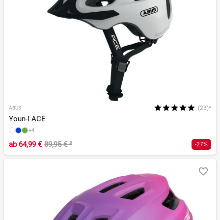
(23)*
ABUS
Youn-I ACE
+4
ab
64,99 €
89,95 €
²
-27%