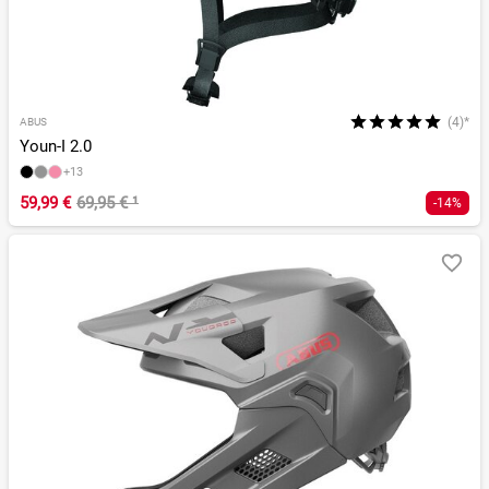
(4)*
ABUS
Youn-I 2.0
+13
59,99 €
69,95 €
¹
-14%