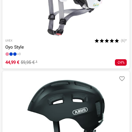
(6)*
UVEX
Oyo Style
+3
44,99 €
59,95 €
¹
-24%