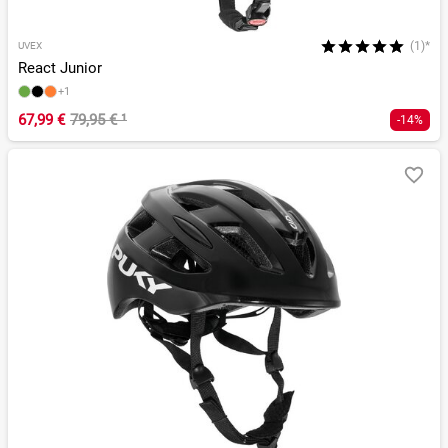
(1)*
UVEX
React Junior
+1
67,99 €
79,95 €
¹
-14%