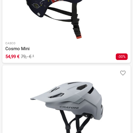
CASCO
Cosmo Mini
54,99 €
79,- €
¹
-30%