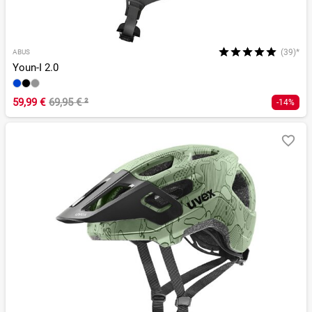
(39)*
ABUS
Youn-I 2.0
59,99 €
69,95 €
²
-14%