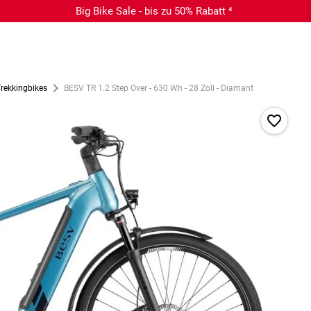
Big Bike Sale - bis zu 50% Rabatt ⁴
Trekkingbikes
BESV TR 1.2 Step Over - 630 Wh - 28 Zoll - Diamant