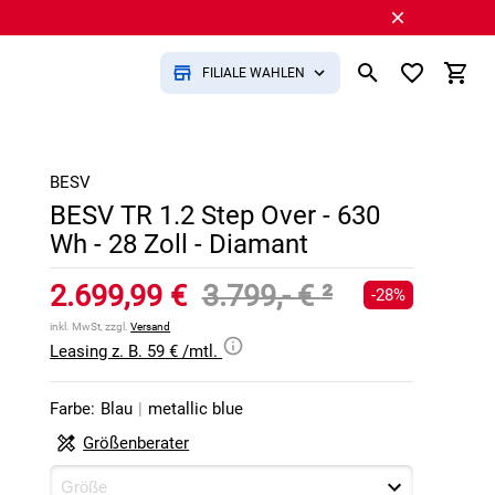
FILIALE WÄHLEN
BESV
BESV TR 1.2 Step Over - 630
Wh - 28 Zoll - Diamant
2.699,99 €
3.799,- €
²
-28%
inkl. MwSt, zzgl.
Versand
Leasing z. B. 59 € /mtl.
Farbe:
Blau
|
metallic blue
Größenberater