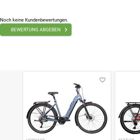
Nabe hinten
Formula CL-3248
Reifen (vorne)
Noch keine Kundenbewertungen.
Maxxis Metropass, Silkworm, 60 TPI Drahtwulst mit Pann
Felge hinten
BEWERTUNG ABGEBEN
700c Mehrkammerfelgen aus Aluminium, 36 Speichenlo
Reifen (hinten)
Maxxis Metropass, Silkworm, 60 TPI Drahtwulst mit Pann
SONSTIGE
Höchstgeschwindigkeit
25
Maßeinheit
km/h
Ständer
Verstellbarer Ständer
Schutzbleche
Aluminium extrudierte Schutzbleche, vorne und hinten 3
Gepäckträger
Aluminium-Rohrträger, mit Snapit-Plattform und Federk
Beleuchtung vorn