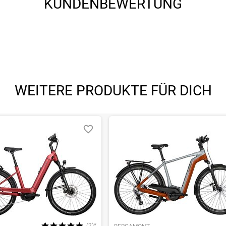
KUNDENBEWERTUNG
enschutz, mit Reflexionsstreifen, 28x2.00" (50-622 / 700x50c)
ch
enschutz, mit Reflexionsstreifen, 28x2.00" (50-622 / 700x50c)
WEITERE PRODUKTE FÜR DICH
/4 Länge, Edelstahlbeschläge
lemme, H-Cargo-Rückleuchtenhalterung
(2)*