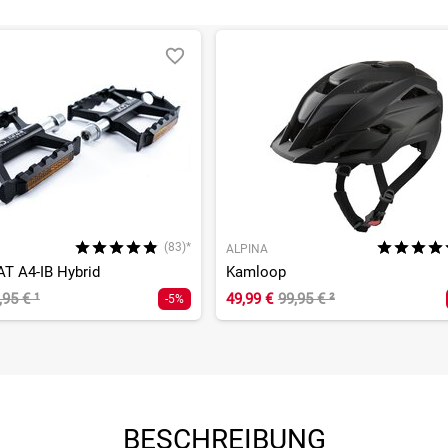
(83)*
ALPINA
AT A4-IB Hybrid
Kamloop
,95 €
¹
49,99 €
99,95 €
²
-5%
BESCHREIBUNG