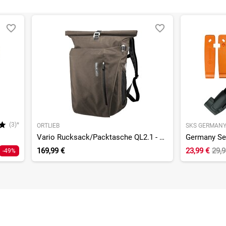
(3)*
ORTLIEB
SKS GERMAN
Vario Rucksack/Packtasche QL2.1 - Einzeltasche
169,99 €
23,99 €
29,
-49%