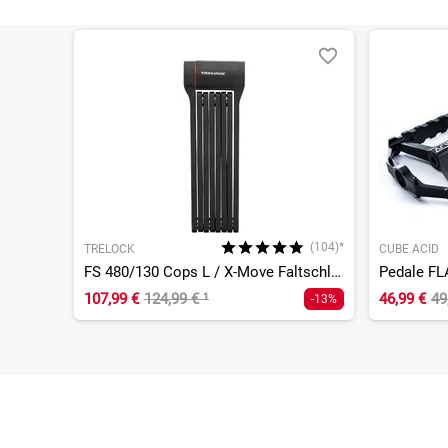
(104)*
TRELOCK
CUBE ACID
FS 480/130 Cops L / X-Move Faltschloss
Pedale FL
107,99 €
124,99 €
¹
46,99 €
49
-13%