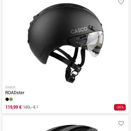
CASCO
ROADster
119,99 €
189,- €
¹
-36%