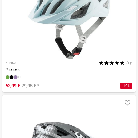
(1)*
ALPINA
Parana
+1
63,99 €
79,95 €
²
-19%