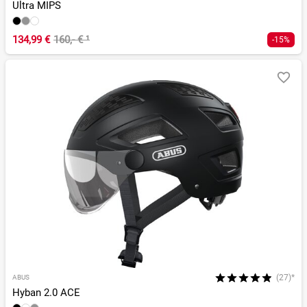
Ultra MIPS
134,99 €
160,- €
¹
-15%
(27)*
ABUS
Hyban 2.0 ACE