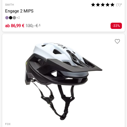
(1)*
SMITH
Engage 2 MIPS
+2
ab
86,99 €
130,- €
¹
-33%
FOX