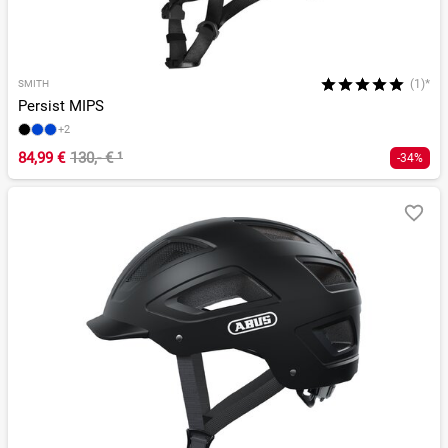
(1)*
SMITH
Persist MIPS
+2
84,99 €
130,- €
¹
-34%