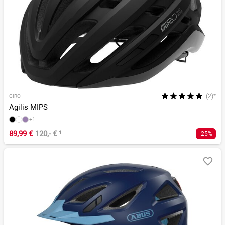
(2)*
GIRO
Agilis MIPS
+1
89,99 €
120,- €
¹
-25%