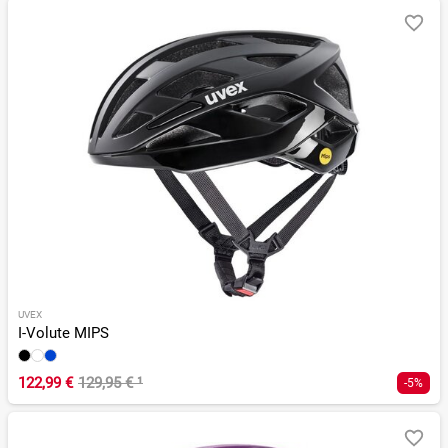
UVEX
I-Volute MIPS
122,99 €
129,95 €
¹
-5%