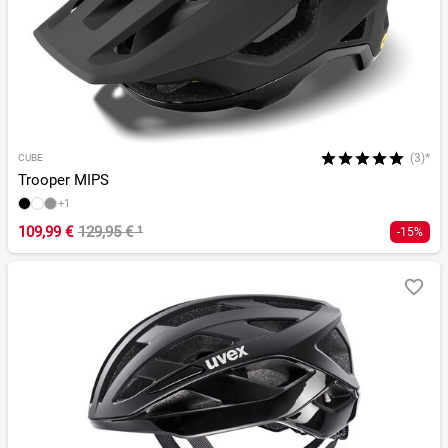
(3)*
CUBE
Trooper MIPS
+1
109,99 €
129,95 €
¹
-15%