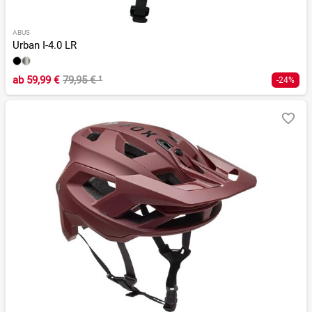
ABUS
Urban I-4.0 LR
ab
59,99 €
79,95 €
¹
-24%