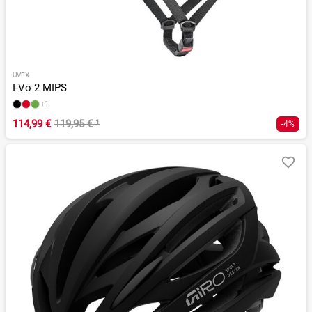
UVEX
I-Vo 2 MIPS
+1
114,99 €
119,95 €
¹
-4%