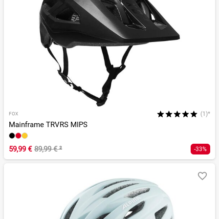
(1)*
FOX
Mainframe TRVRS MIPS
59,99 €
89,99 €
²
-33%