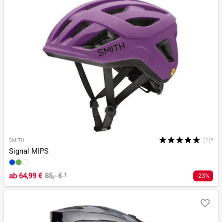
(1)*
SMITH
Signal MIPS
ab
64,99 €
85,- €
¹
-23%