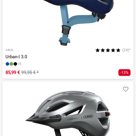
(24)*
ABUS
Urban-I 3.0
+5
85,99 €
99,95 €
²
-13%