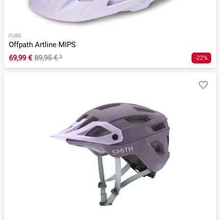
CUBE
Offpath Artline MIPS
69,99 €
89,95 €
¹
-22%