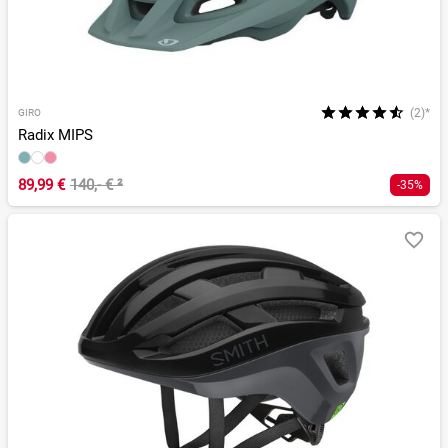
(2)*
GIRO
Radix MIPS
89,99 €
140,- €
²
-35%