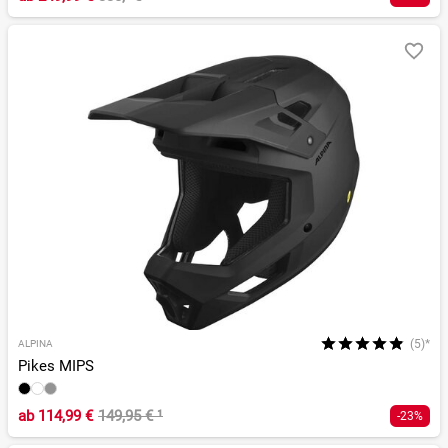
(5)*
ALPINA
Pikes MIPS
ab
114,99 €
149,95 €
¹
-23%