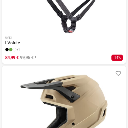
UVEX
I-Volute
+1
84,99 €
99,95 €
¹
-14%