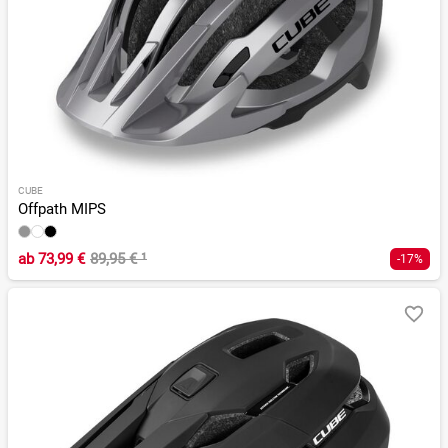
CUBE
Offpath MIPS
ab
73,99 €
89,95 €
¹
-17%