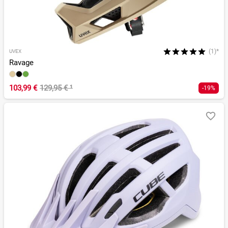
(1)*
UVEX
Ravage
103,99 €
129,95 €
¹
-19%