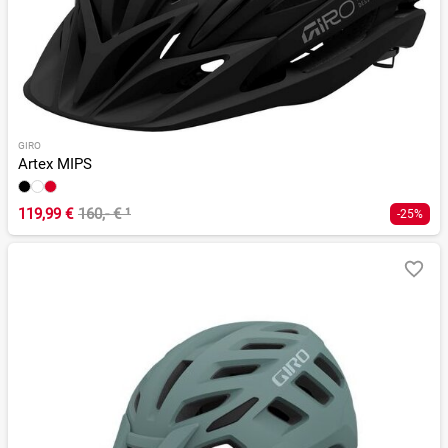
GIRO
Artex MIPS
119,99 €
160,- €
¹
-25%