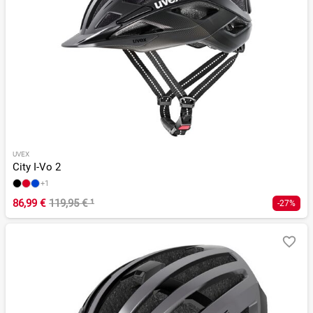
UVEX
City I-Vo 2
+1
86,99 €
119,95 €
¹
-27%