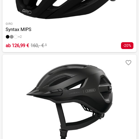
GIRO
Syntax MIPS
+2
ab
126,99 €
160,- €
¹
-20%