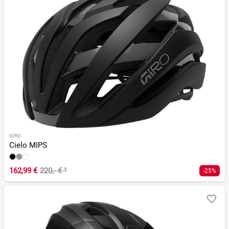
GIRO
Cielo MIPS
162,99 €
220,- €
¹
-25%