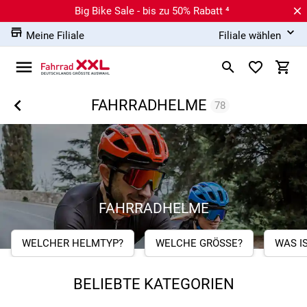
Big Bike Sale - bis zu 50% Rabatt ⁴
Meine Filiale
Filiale wählen
FAHRRADHELME
78
FAHRRADHELME
WELCHER HELMTYP?
WELCHE GRÖSSE?
WAS I
BELIEBTE KATEGORIEN