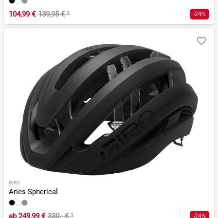
104,99 €
139,95 €
¹
-24%
GIRO
Aries Spherical
ab
249,99 €
330,- €
¹
-24%