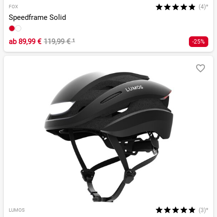
(4)*
FOX
Speedframe Solid
ab
89,99 €
119,99 €
¹
-25%
(3)*
LUMOS