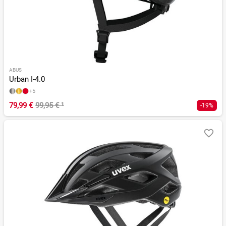
ABUS
Urban I-4.0
+5
79,99 €
99,95 €
¹
-19%