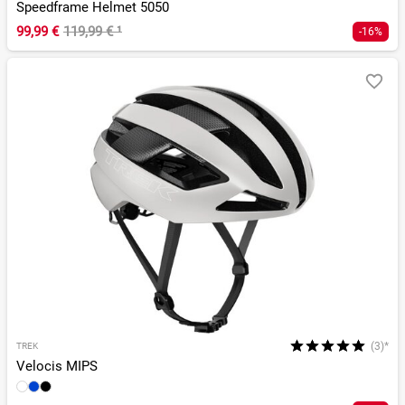
Speedframe Helmet 5050
99,99 €
119,99 €
¹
-16%
(3)*
TREK
Velocis MIPS