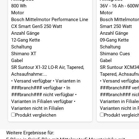
800 Wh
36V - 16 Ah - 600W
Motor
Motor
Bosch Mittelmotor Performance Line
Bosch Mittelmotor
CX Smart Gen5 250 Watt
Smart 250 Watt
Anzahl Gänge
Anzahl Gänge
12-Gang Kette
09-Gang Kette
Schaltung
Schaltung
Shimano XT
Shimano Cues
Gabel
Gabel
SR Suntour X1-32 LO-R Air, Tapered,
SR Suntour XCM34 
Achsaufnahme:...
Tapered, Achsaufn
•
Versand verfügbar
•
Varianten in
•
Versand verfügb
###branch### verfügbar
•
In
###branch### ver
###branch### nicht verfügbar
•
###branch### nich
Varianten in Filialen verfügbar
•
Varianten in Filial
Varianten nicht in Filialen
Varianten nicht in F
Produkt vergleichen
Produkt vergleic
Weitere Ergebnisse für: