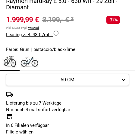
Raymon HardRay E 5.0 - 630 Wh - 29 Zoll -
Diamant
1.999,99 €
3.199,- €
²
-37%
inkl. MwSt, zzgl.
Versand
Leasing z. B. 43 € /mtl.
Farbe:
Grün
|
pistaccio/black/lime
Lieferung bis zu 7 Werktage
Nur noch 4 mal sofort verfügbar
In 6 Filialen verfügbar
Filiale wählen