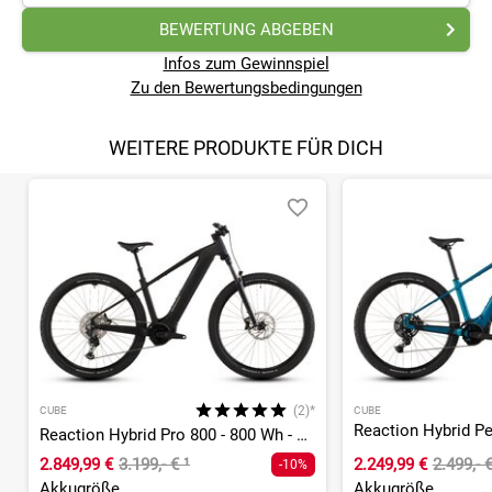
BEWERTUNG ABGEBEN
Infos zum Gewinnspiel
Zu den Bewertungsbedingungen
WEITERE PRODUKTE FÜR DICH
(2)*
CUBE
CUBE
Reaction Hybrid Pro 800 - 800 Wh - 29 Zoll - Diamant
2.849,99 €
3.199,- €
¹
2.249,99 €
2.499,- 
-10%
Akkugröße
Akkugröße