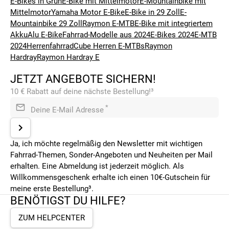
E-Bikes in Grün
E-Bike mit Mittelmotor
E-Mountainbike mit
Mittelmotor
Yamaha Motor E-Bike
E-Bike in 29 Zoll
E-
Mountainbike 29 Zoll
Raymon E-MTB
E-Bike mit integriertem
Akku
Alu E-Bike
Fahrrad-Modelle aus 2024
E-Bikes 2024
E-MTB
2024
Herrenfahrrad
Cube Herren E-MTBs
Raymon
Hardray
Raymon Hardray E
JETZT ANGEBOTE SICHERN!
10 € Rabatt auf deine nächste Bestellung!³
*
Deine E-Mail Adresse
Ja, ich möchte regelmäßig den Newsletter mit wichtigen
Fahrrad-Themen, Sonder-Angeboten und Neuheiten per Mail
erhalten. Eine Abmeldung ist jederzeit möglich. Als
Willkommensgeschenk erhalte ich einen 10€-Gutschein für
meine erste Bestellung³.
BENÖTIGST DU HILFE?
ZUM HELPCENTER