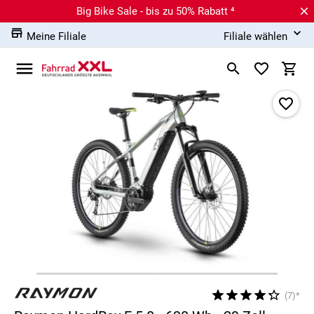
Big Bike Sale - bis zu 50% Rabatt ⁴
Meine Filiale
Filiale wählen
(7)*