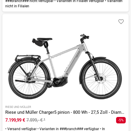
###branch### nicht verfügbar
•
Varianten in Filialen verfügbar
•
Varianten
nicht in Filialen
RIESE UND MÜLLER
Riese und Müller Charger5 pinion - 800 Wh - 27,5 Zoll - Diamant - 2026
7.199,99 €
7.599,- €
¹
-5%
•
Versand verfügbar
•
Varianten in ###branch### verfügbar
•
In