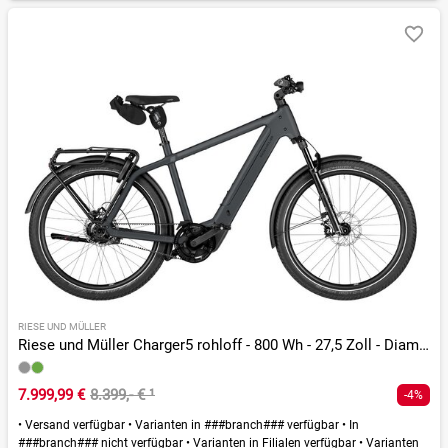
RIESE UND MÜLLER
Riese und Müller Charger5 rohloff - 800 Wh - 27,5 Zoll - Diamant - 2026
7.999,99 €
8.399,- €
¹
-4%
•
Versand verfügbar
•
Varianten in ###branch### verfügbar
•
In
###branch### nicht verfügbar
•
Varianten in Filialen verfügbar
•
Varianten