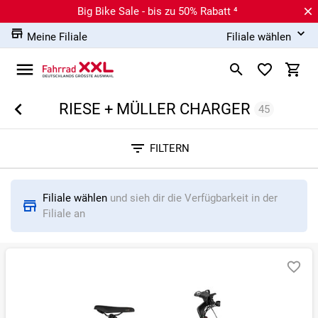
Big Bike Sale - bis zu 50% Rabatt ⁴
Meine Filiale
Filiale wählen
RIESE + MÜLLER CHARGER
45
Sortieren nach
FILTERN
RELEVANZ
BESTSELLER
ERSPARNIS IN %
N
Filiale wählen
und sieh dir die Verfügbarkeit in der
Filiale an