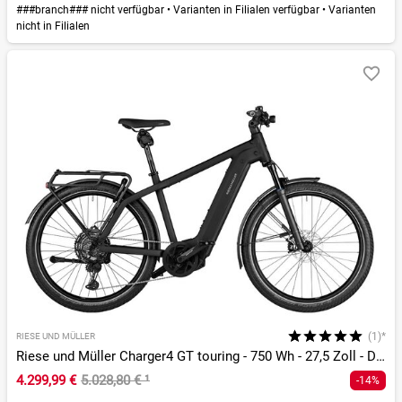
###branch### nicht verfügbar
•
Varianten in Filialen verfügbar
•
Varianten
nicht in Filialen
(1)*
RIESE UND MÜLLER
Riese und Müller Charger4 GT touring - 750 Wh - 27,5 Zoll - Diamant - 2026
4.299,99 €
5.028,80 €
¹
-14%