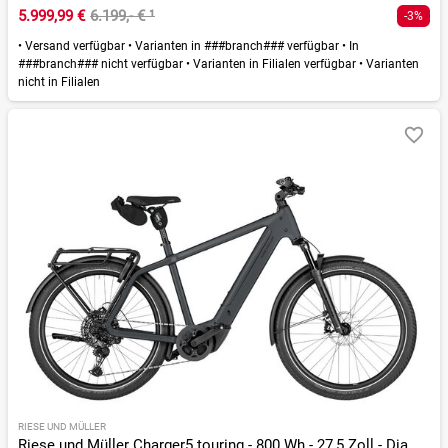
5.999,99 €
6.199,- €
¹
-3%
•
Versand verfügbar
•
Varianten in ###branch### verfügbar
•
In
###branch### nicht verfügbar
•
Varianten in Filialen verfügbar
•
Varianten
nicht in Filialen
RIESE UND MÜLLER
Riese und Müller Charger5 touring - 800 Wh - 27,5 Zoll - Diamant - 2026