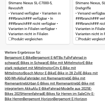
Shimano Nexus SL-C7000-5,
Shimano Nexus, SL
Revoshift
Drehgriffe
•
Versand verfügbar
•
Varianten in
•
Versand verfügb
###branch### verfügbar
•
In
###branch### ver
###branch### nicht verfügbar
•
###branch### nich
Varianten in Filialen verfügbar
•
Varianten in Filial
Varianten nicht in Filialen
Varianten nicht in F
Produkt vergleichen
Produkt vergleic
Weitere Ergebnisse für:
Bergamont E-Bike
Bergamont E-MTBs Fully
Fahrrad in
schwarz
E-Bikes in Schwarz
E-Bike mit Mittelmotor
E-Bike
stark reduziert mit Mittelmotor
City E-Bike mit
Mittelmotor
Bosch Motor E-Bike
E-Bike in 28 Zoll
E-Bikes mit
600-Wh-Akku
Fahrräder mit Riemenantrieb
E-Bike mit
Riemenantrieb
Urban E-Bikes mit Riemenantrieb
E-Bike mit
integriertem Akku
Alu E-Bike
Fahrrad-Modelle aus 2025
E-
Bikes 2025
Herrenfahrrad
E-Bikes für Herren im Sale
City E-
Bike Herren
Bergamont Horizon
Bergamont E-Horizon