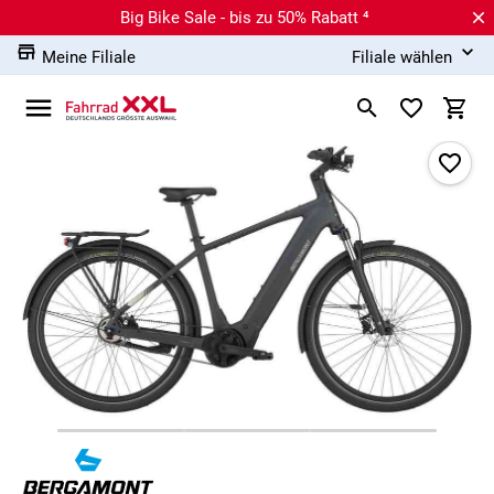
Big Bike Sale - bis zu 50% Rabatt ⁴
Meine Filiale
Filiale wählen