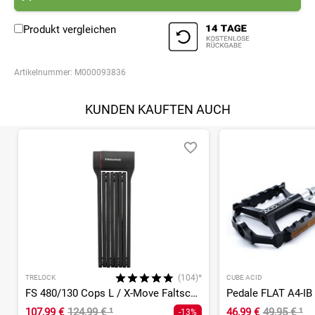
Produkt vergleichen
Artikelnummer:
M000093836
KUNDEN KAUFTEN AUCH
(104)*
TRELOCK
CUBE ACID
FS 480/130 Cops L / X-Move Faltschloss
Pedale FLAT A4-IB
107,99 €
124,99 €
¹
46,99 €
49,95 €
¹
-13%