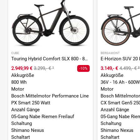
CUBE
BERGAMONT
Touring Hybrid Comfort SLX 800 - 800 Wh - 28 Zoll - Diamant - 2026
2.949,99 €
3.299,- €
¹
3.149,- €
4.499,- €
²
-10%
Akkugröße
Akkugröße
800 Wh
36V - 16 Ah - 600W
Motor
Motor
Bosch Mittelmotor Performance Line
Bosch Mittelmotor
PX Smart 250 Watt
CX Smart Gen5 25
Anzahl Gänge
Anzahl Gänge
05-Gang Nabe Riemen Freilauf
05-Gang Nabe Riem
Schaltung
Schaltung
Shimano Nexus
Shimano Nexus
Schaltart
Schaltart