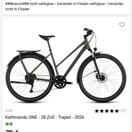
###branch### nicht verfügbar
•
Varianten in Filialen verfügbar
•
Varianten
nicht in Filialen
(2)*
CUBE
Kathmandu ONE - 28 Zoll - Trapez - 2026