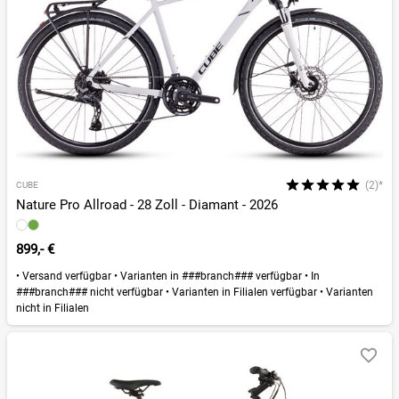
(2)*
CUBE
Nature Pro Allroad - 28 Zoll - Diamant - 2026
899,- €
•
Versand verfügbar
•
Varianten in ###branch### verfügbar
•
In
###branch### nicht verfügbar
•
Varianten in Filialen verfügbar
•
Varianten
nicht in Filialen