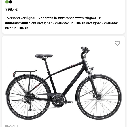
799,- €
•
Versand verfügbar
•
Varianten in ###branch### verfügbar
•
In
###branch### nicht verfügbar
•
Varianten in Filialen verfügbar
•
Varianten
nicht in Filialen
DIAMANT