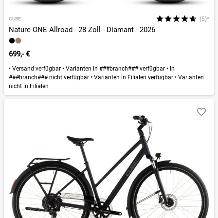
(5)*
CUBE
Nature ONE Allroad - 28 Zoll - Diamant - 2026
699,- €
•
Versand verfügbar
•
Varianten in ###branch### verfügbar
•
In
###branch### nicht verfügbar
•
Varianten in Filialen verfügbar
•
Varianten
nicht in Filialen