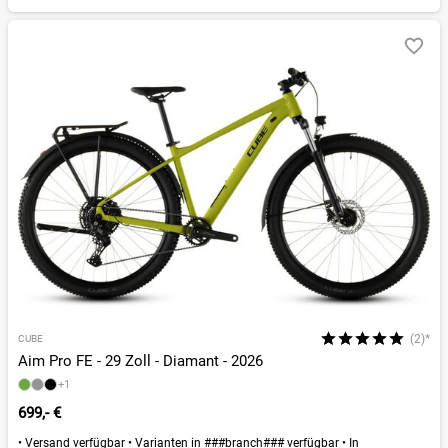
(2)*
CUBE
Aim Pro FE - 29 Zoll - Diamant - 2026
+1
699,- €
•
Versand verfügbar
•
Varianten in ###branch### verfügbar
•
In