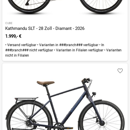
CUBE
Kathmandu SLT - 28 Zoll - Diamant - 2026
1.999,- €
•
Versand verfügbar
•
Varianten in ###branch### verfügbar
•
In
###branch### nicht verfügbar
•
Varianten in Filialen verfügbar
•
Varianten
nicht in Filialen