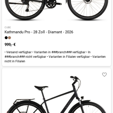
CUBE
Kathmandu Pro - 28 Zoll - Diamant - 2026
999,- €
•
Versand verfügbar
•
Varianten in ###branch### verfügbar
•
In
###branch### nicht verfügbar
•
Varianten in Filialen verfügbar
•
Varianten
nicht in Filialen