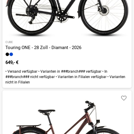
CUBE
Touring ONE - 28 Zoll - Diamant - 2026
649,- €
•
Versand verfügbar
•
Varianten in ###branch### verfügbar
•
In
###branch### nicht verfügbar
•
Varianten in Filialen verfügbar
•
Varianten
nicht in Filialen