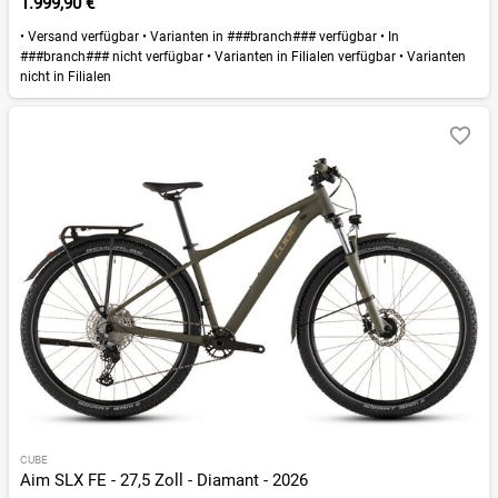
1.999,90 €
•
Versand verfügbar
•
Varianten in ###branch### verfügbar
•
In
###branch### nicht verfügbar
•
Varianten in Filialen verfügbar
•
Varianten
nicht in Filialen
CUBE
Aim SLX FE - 27,5 Zoll - Diamant - 2026