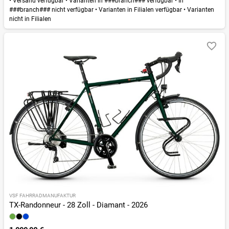
•
Versand verfügbar
•
Varianten in ###branch### verfügbar
•
In
###branch### nicht verfügbar
•
Varianten in Filialen verfügbar
•
Varianten
nicht in Filialen
VSF FAHRRADMANUFAKTUR
TX-Randonneur - 28 Zoll - Diamant - 2026