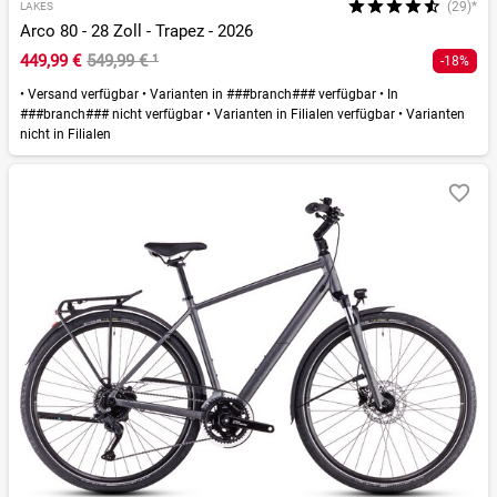
(29)*
LAKES
Arco 80 - 28 Zoll - Trapez - 2026
449,99 €
549,99 €
¹
-18%
•
Versand verfügbar
•
Varianten in ###branch### verfügbar
•
In
###branch### nicht verfügbar
•
Varianten in Filialen verfügbar
•
Varianten
nicht in Filialen