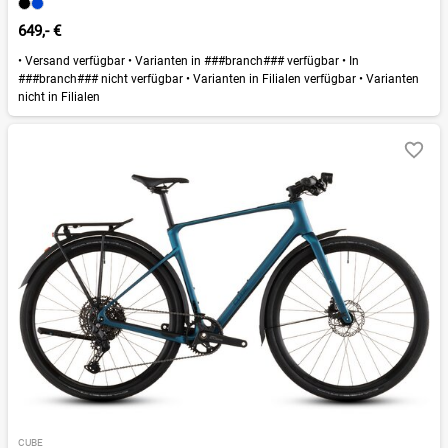
649,- €
•
Versand verfügbar
•
Varianten in ###branch### verfügbar
•
In
###branch### nicht verfügbar
•
Varianten in Filialen verfügbar
•
Varianten
nicht in Filialen
CUBE