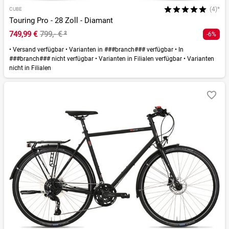
(4)*
CUBE
Touring Pro - 28 Zoll - Diamant
749,99 €
799,- €
²
-6%
•
Versand verfügbar
•
Varianten in ###branch### verfügbar
•
In
###branch### nicht verfügbar
•
Varianten in Filialen verfügbar
•
Varianten
nicht in Filialen