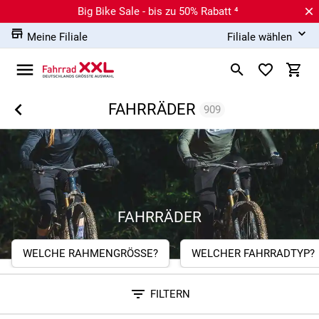
Big Bike Sale - bis zu 50% Rabatt ⁴
Meine Filiale
Filiale wählen
FAHRRÄDER
909
FAHRRÄDER
WELCHE RAHMENGRÖSSE?
WELCHER FAHRRADTYP?
FILTERN