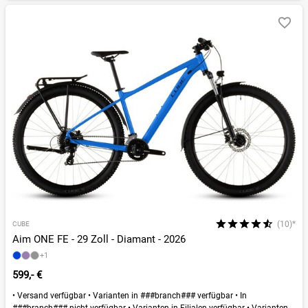
(10)*
CUBE
Aim ONE FE - 29 Zoll - Diamant - 2026
+1
599,- €
•
Versand verfügbar
•
Varianten in ###branch### verfügbar
•
In
###branch### nicht verfügbar
•
Varianten in Filialen verfügbar
•
Varianten