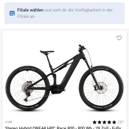
Sortieren nach
Filiale wählen
und sieh dir die Verfügbarkeit in der
RELEVANZ
BESTSELLER
ERSPARNIS IN %
N
Filiale an
(3)*
CUBE
Stereo Hybrid ONE44 HPC Race 800 - 800 Wh - 29 Zoll - Fully