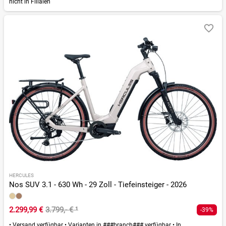
nicht in Filialen
HERCULES
Nos SUV 3.1 - 630 Wh - 29 Zoll - Tiefeinsteiger - 2026
2.299,99 €
3.799,- €
¹
-39%
•
Versand verfügbar
•
Varianten in ###branch### verfügbar
•
In