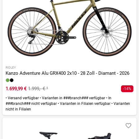
RIDLEY
Kanzo Adventure Alu GRX400 2x10 - 28 Zoll - Diamant - 2026
1.699,99 €
1.999,- €
¹
-14%
•
Versand verfügbar
•
Varianten in ###branch### verfügbar
•
In
###branch### nicht verfügbar
•
Varianten in Filialen verfügbar
•
Varianten
nicht in Filialen