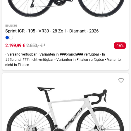
BIANCHI
Sprint ICR - 105 - VR30 - 28 Zoll - Diamant - 2026
2.199,99 €
2.650,- €
¹
-16%
•
Versand verfügbar
•
Varianten in ###branch### verfügbar
•
In
###branch### nicht verfügbar
•
Varianten in Filialen verfügbar
•
Varianten
nicht in Filialen