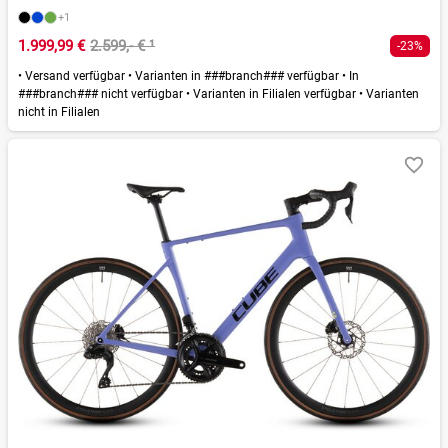
+1
1.999,99 €
2.599,- €
¹
-23%
•
Versand verfügbar
•
Varianten in ###branch### verfügbar
•
In
###branch### nicht verfügbar
•
Varianten in Filialen verfügbar
•
Varianten
nicht in Filialen