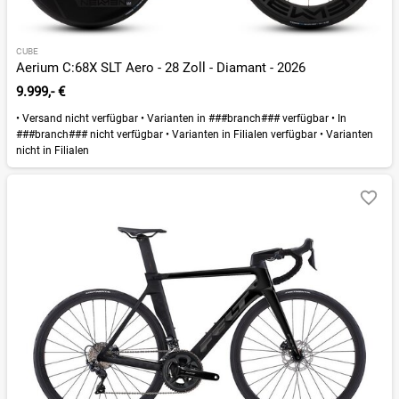
CUBE
Aerium C:68X SLT Aero - 28 Zoll - Diamant - 2026
9.999,- €
•
Versand nicht verfügbar
•
Varianten in ###branch### verfügbar
•
In
###branch### nicht verfügbar
•
Varianten in Filialen verfügbar
•
Varianten
nicht in Filialen