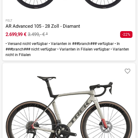
FELT
AR Advanced 105 - 28 Zoll - Diamant
2.699,99 €
3.499,- €
²
-22%
•
Versand nicht verfügbar
•
Varianten in ###branch### verfügbar
•
In
###branch### nicht verfügbar
•
Varianten in Filialen verfügbar
•
Varianten
nicht in Filialen