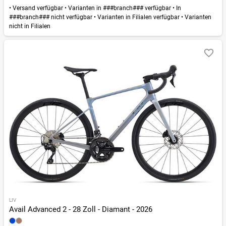
•
Versand verfügbar
•
Varianten in ###branch### verfügbar
•
In
###branch### nicht verfügbar
•
Varianten in Filialen verfügbar
•
Varianten
nicht in Filialen
LIV
Avail Advanced 2 - 28 Zoll - Diamant - 2026