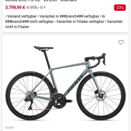
3.799,99 €
4.999,- €
²
-23%
•
Versand verfügbar
•
Varianten in ###branch### verfügbar
•
In
###branch### nicht verfügbar
•
Varianten in Filialen verfügbar
•
Varianten
nicht in Filialen
GIANT