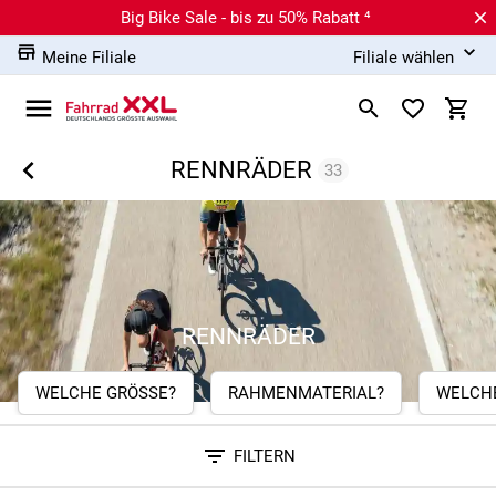
Big Bike Sale - bis zu 50% Rabatt ⁴
Meine Filiale
Filiale wählen
RENNRÄDER
33
RENNRÄDER
WELCHE GRÖSSE?
RAHMENMATERIAL?
WELCH
FILTERN