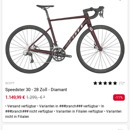
(1)*
SCOTT
Speedster 30 - 28 Zoll - Diamant
1.149,99 €
1.299,- €
²
-11%
•
Versand verfügbar
•
Varianten in ###branch### verfügbar
•
In
###branch### nicht verfügbar
•
Varianten in Filialen verfügbar
•
Varianten
nicht in Filialen