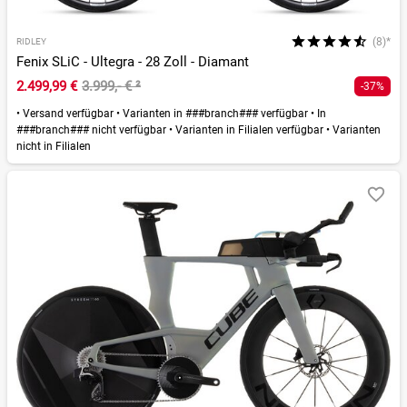
(8)*
RIDLEY
Fenix SLiC - Ultegra - 28 Zoll - Diamant
2.499,99 €
3.999,- €
²
-37%
•
Versand verfügbar
•
Varianten in ###branch### verfügbar
•
In
###branch### nicht verfügbar
•
Varianten in Filialen verfügbar
•
Varianten
nicht in Filialen