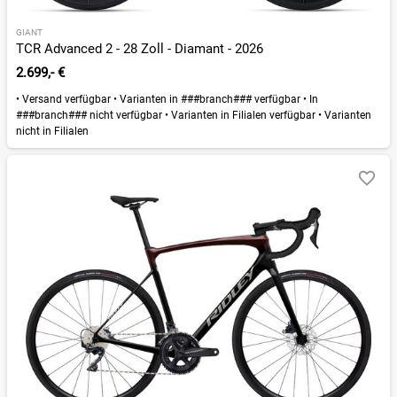
GIANT
TCR Advanced 2 - 28 Zoll - Diamant - 2026
2.699,- €
•
Versand verfügbar
•
Varianten in ###branch### verfügbar
•
In
###branch### nicht verfügbar
•
Varianten in Filialen verfügbar
•
Varianten
nicht in Filialen