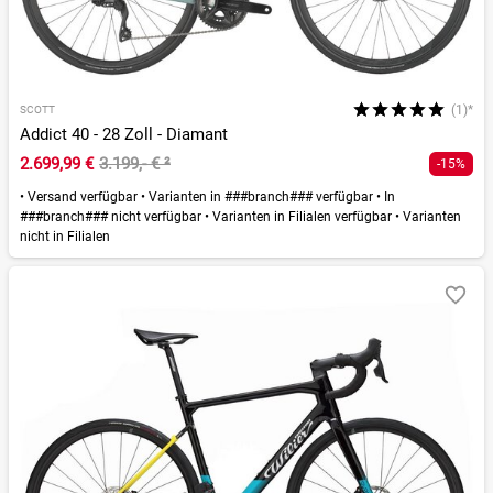
(1)*
SCOTT
Addict 40 - 28 Zoll - Diamant
2.699,99 €
3.199,- €
²
-15%
•
Versand verfügbar
•
Varianten in ###branch### verfügbar
•
In
###branch### nicht verfügbar
•
Varianten in Filialen verfügbar
•
Varianten
nicht in Filialen