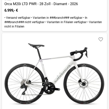
Orca M20i LTD PWR - 28 Zoll - Diamant - 2026
6.999,- €
•
Versand verfügbar
•
Varianten in ###branch### verfügbar
•
In
###branch### nicht verfügbar
•
Varianten in Filialen verfügbar
•
Varianten
nicht in Filialen