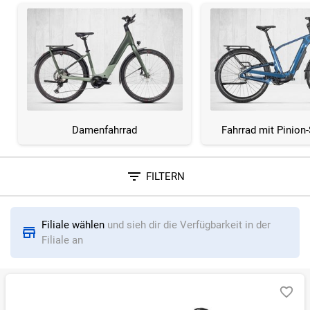
Damenfahrrad
Fahrrad mit Pinion
FILTERN
Sortieren nach
Filiale wählen
und sieh dir die Verfügbarkeit in der
RELEVANZ
BESTSELLER
ERSPARNIS IN %
N
Filiale an