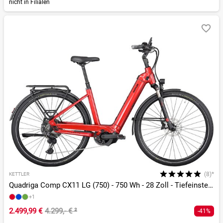
nicht in Filialen
(8)*
KETTLER
Quadriga Comp CX11 LG (750) - 750 Wh - 28 Zoll - Tiefeinsteiger
+1
2.499,99 €
4.299,- €
²
-41%