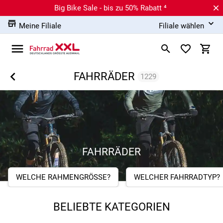
Big Bike Sale - bis zu 50% Rabatt ⁴
Meine Filiale
Filiale wählen
FAHRRÄDER
1229
FAHRRÄDER
WELCHE RAHMENGRÖSSE?
WELCHER FAHRRADTYP?
BELIEBTE KATEGORIEN