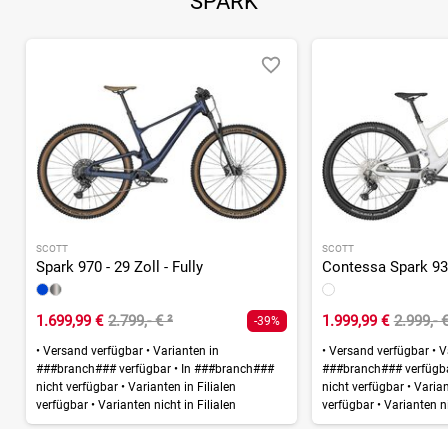
SPARK
SCOTT
SCOTT
Spark 970 - 29 Zoll - Fully
Contessa Spark 930 
1.699,99 €
2.799,- €
²
1.999,99 €
2.999,- 
-39%
•
Versand verfügbar
•
Varianten in
•
Versand verfügbar
•
Va
###branch### verfügbar
•
In ###branch###
###branch### verfügb
nicht verfügbar
•
Varianten in Filialen
nicht verfügbar
•
Variant
verfügbar
•
Varianten nicht in Filialen
verfügbar
•
Varianten ni