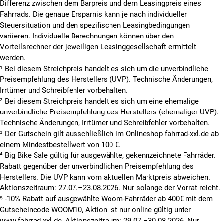
Differenz zwischen dem Barpreis und dem Leasingpreis eines
Fahrrads. Die genaue Ersparnis kann je nach individueller
Steuersituation und den spezifischen Leasingbedingungen
variieren. Individuelle Berechnungen können über den
Vorteilsrechner der jeweiligen Leasinggesellschaft ermittelt
werden.
¹ Bei diesem Streichpreis handelt es sich um die unverbindliche
Preisempfehlung des Herstellers (UVP). Technische Änderungen,
Irrtümer und Schreibfehler vorbehalten.
² Bei diesem Streichpreis handelt es sich um eine ehemalige
unverbindliche Preisempfehlung des Herstellers (ehemaliger UVP).
Technische Änderungen, Irrtümer und Schreibfehler vorbehalten.
³ Der Gutschein gilt ausschließlich im Onlineshop fahrrad-xxl.de ab
einem Mindestbestellwert von 100 €.
⁴ Big Bike Sale gültig für ausgewählte, gekennzeichnete Fahrräder.
Rabatt gegenüber der unverbindlichen Preisempfehlung des
Herstellers. Die UVP kann vom aktuellen Marktpreis abweichen.
Aktionszeitraum: 27.07.–23.08.2026. Nur solange der Vorrat reicht.
⁵ -10% Rabatt auf ausgewählte Woom-Fahrräder ab 400€ mit dem
Gutscheincode WOOM10, Aktion ist nur online gültig unter
www.fahrrad-xxl.de, Aktionszeitraum: 29.07.–30.08.2026. Nur