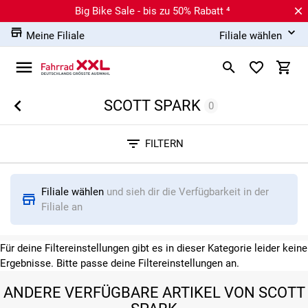
Big Bike Sale - bis zu 50% Rabatt ⁴
Meine Filiale
Filiale wählen
SCOTT SPARK
0
Sortieren nach
FILTERN
RELEVANZ
BESTSELLER
ERSPARNIS IN %
N
Filiale wählen
und sieh dir die Verfügbarkeit in der
Filiale an
Für deine Filtereinstellungen gibt es in dieser Kategorie leider keine
Ergebnisse. Bitte passe deine Filtereinstellungen an.
ANDERE VERFÜGBARE ARTIKEL VON SCOTT