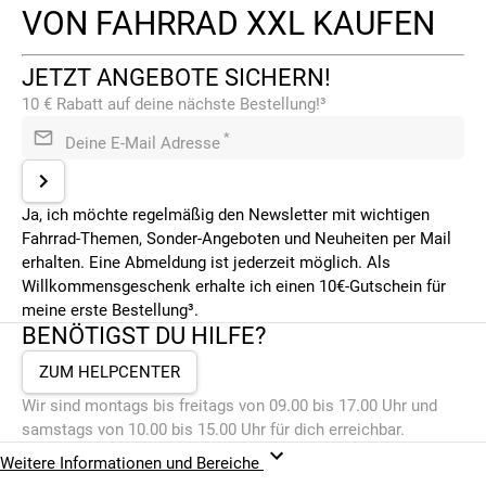
VON FAHRRAD XXL KAUFEN
JETZT ANGEBOTE SICHERN!
10 € Rabatt auf deine nächste Bestellung!³
*
Deine E-Mail Adresse
Ja, ich möchte regelmäßig den Newsletter mit wichtigen
Fahrrad-Themen, Sonder-Angeboten und Neuheiten per Mail
erhalten. Eine Abmeldung ist jederzeit möglich. Als
Willkommensgeschenk erhalte ich einen 10€-Gutschein für
meine erste Bestellung³.
BENÖTIGST DU HILFE?
ZUM HELPCENTER
Wir sind montags bis freitags von 09.00 bis 17.00 Uhr und
samstags von 10.00 bis 15.00 Uhr für dich erreichbar.
Weitere Informationen und Bereiche