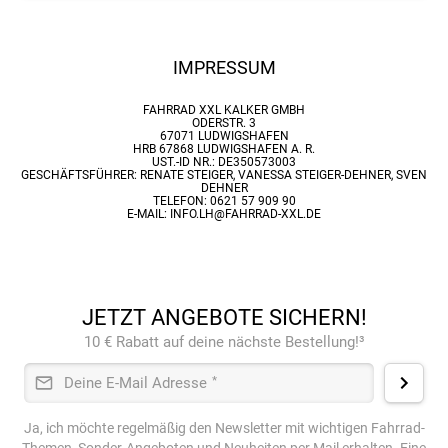
IMPRESSUM
FAHRRAD XXL KALKER GMBH
ODERSTR. 3
67071 LUDWIGSHAFEN
HRB 67868 LUDWIGSHAFEN A. R.
UST.-ID NR.: DE350573003
GESCHÄFTSFÜHRER: RENATE STEIGER, VANESSA STEIGER-DEHNER, SVEN
DEHNER
TELEFON: 0621 57 909 90
E-MAIL: INFO.LH@FAHRRAD-XXL.DE
JETZT ANGEBOTE SICHERN!
10 € Rabatt auf deine nächste Bestellung!³
Deine E-Mail Adresse
*
Ja, ich möchte regelmäßig den Newsletter mit wichtigen Fahrrad-
Themen, Sonder-Angeboten und Neuheiten per Mail erhalten. Eine