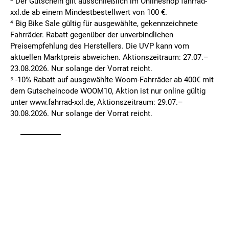
³ Der Gutschein gilt ausschließlich im Onlineshop fahrrad-
xxl.de ab einem Mindestbestellwert von 100 €.
⁴ Big Bike Sale gültig für ausgewählte, gekennzeichnete
Fahrräder. Rabatt gegenüber der unverbindlichen
Preisempfehlung des Herstellers. Die UVP kann vom
aktuellen Marktpreis abweichen. Aktionszeitraum: 27.07.–
23.08.2026. Nur solange der Vorrat reicht.
⁵ -10% Rabatt auf ausgewählte Woom-Fahrräder ab 400€ mit
dem Gutscheincode WOOM10, Aktion ist nur online gültig
unter www.fahrrad-xxl.de, Aktionszeitraum: 29.07.–
30.08.2026. Nur solange der Vorrat reicht.
FILIALSUCHE
MEINE FILIALE
Deine PLZ oder Ort eingeben
Bitte wählen Sie zuerst eine Filiale aus.
AGB
DATENSCHUTZ
IMPRESSUM
Meinen Standort ermitteln
FILIALE WECHSELN
WIDERRUFSBELEHRUNG