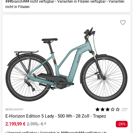
###branch### nicht verfügbar
•
Varianten in Filialen verfügbar
•
Varianten
nicht in Filialen
(2)*
BERGAMONT
E-Horizon Edition 5 Lady - 500 Wh - 28 Zoll - Trapez
2.199,99 €
2.999,- €
²
-26%
•
Versand verfügbar
•
Varianten in ###branch### verfügbar
•
In