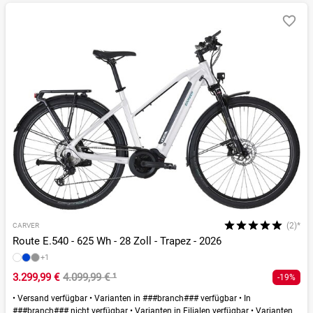
(2)*
CARVER
Route E.540 - 625 Wh - 28 Zoll - Trapez - 2026
+1
3.299,99 €
4.099,99 €
¹
-19%
•
Versand verfügbar
•
Varianten in ###branch### verfügbar
•
In
###branch### nicht verfügbar
•
Varianten in Filialen verfügbar
•
Varianten