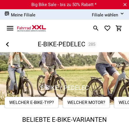
Big Bike Sale - bis zu 50% Rabatt ⁴
Meine Filiale
Filiale wählen
E-BIKE-PEDELEC
285
E-BIKE / PEDELEC
WELCHER E-BIKE-TYP?
WELCHER MOTOR?
WEL
BELIEBTE E-BIKE-VARIANTEN