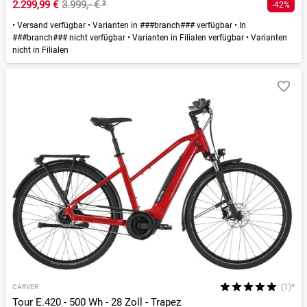
2.299,99 €
3.999,- €
²
-42%
•
Versand verfügbar
•
Varianten in ###branch### verfügbar
•
In
###branch### nicht verfügbar
•
Varianten in Filialen verfügbar
•
Varianten
nicht in Filialen
(1)*
CARVER
Tour E.420 - 500 Wh - 28 Zoll - Trapez