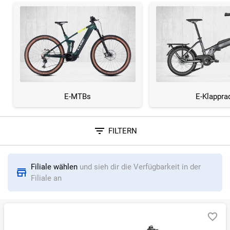
E-MTBs
E-Klappra
FILTERN
Sortieren nach
Filiale wählen
und sieh dir die Verfügbarkeit in der
RELEVANZ
BESTSELLER
ERSPARNIS IN %
N
Filiale an