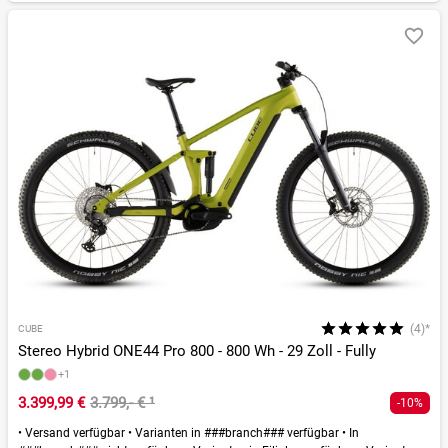
(4)*
CUBE
Stereo Hybrid ONE44 Pro 800 - 800 Wh - 29 Zoll - Fully
+1
3.399,99 €
3.799,- €
¹
-10%
•
Versand verfügbar
•
Varianten in ###branch### verfügbar
•
In