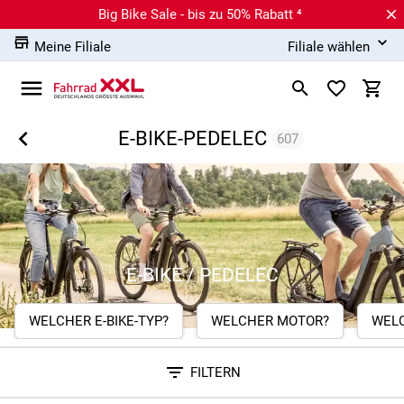
Big Bike Sale - bis zu 50% Rabatt ⁴
Meine Filiale
Filiale wählen
E-BIKE-PEDELEC
607
E-BIKE / PEDELEC
WELCHER E-BIKE-TYP?
WELCHER MOTOR?
WEL
FILTERN