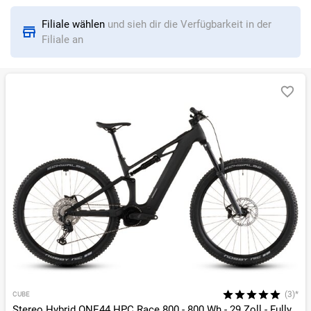
Sortieren nach
Filiale wählen
und sieh dir die Verfügbarkeit in der
RELEVANZ
BESTSELLER
ERSPARNIS IN %
N
Filiale an
(3)*
CUBE
Stereo Hybrid ONE44 HPC Race 800 - 800 Wh - 29 Zoll - Fully