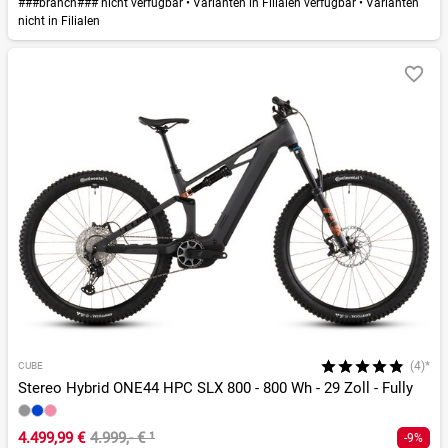
###branch### nicht verfügbar
•
Varianten in Filialen verfügbar
•
Varianten
nicht in Filialen
(4)*
CUBE
Stereo Hybrid ONE44 HPC SLX 800 - 800 Wh - 29 Zoll - Fully
4.499,99 €
4.999,- €
¹
-9%